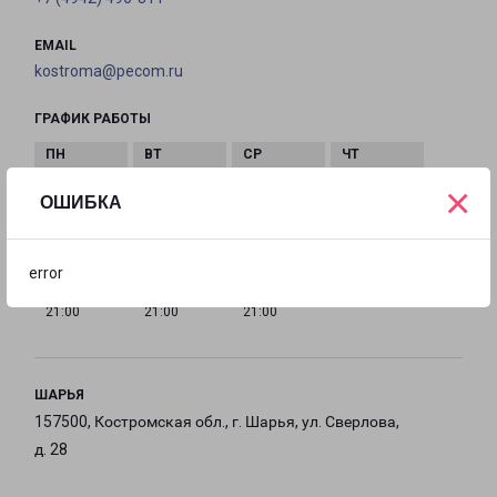
EMAIL
kostroma@pecom.ru
ГРАФИК РАБОТЫ
×
с 09:00 до
с 09:00 до
с 09:00 до
с 09:00 до
ОШИБКА
21:00
21:00
21:00
21:00
error
с 09:00 до
с 09:00 до
с 09:00 до
21:00
21:00
21:00
ШАРЬЯ
157500, Костромская обл., г. Шарья, ул. Сверлова,
д. 28