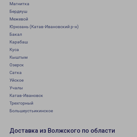
Магнитка
Бердяуш
Межевой
Юрюзань (Катав-Ивановский р-н)
Бакал
Карабаш
Куса
Кыштым
Озерск
Сатка
Уйское
Учалы
Катав-Ивановск
Трехгорный
Большеустьикинское
Доставка из Волжского по области