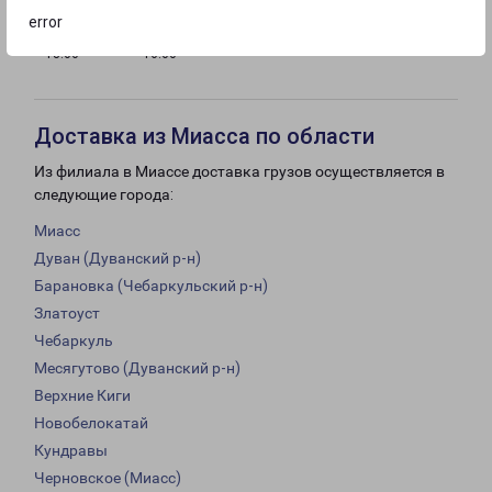
error
с 09:00 до
с 10:00 до
Выходной
18:00
16:00
Доставка из Миасса по области
Из филиала в Миассе доставка грузов осуществляется в
следующие города:
Миасс
Дуван (Дуванский р-н)
Барановка (Чебаркульский р-н)
Златоуст
Чебаркуль
Месягутово (Дуванский р-н)
Верхние Киги
Новобелокатай
Кундравы
Черновское (Миасс)