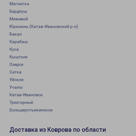
Магнитка
Бердяуш
Межевой
Юрюзань (Катав-Ивановский р-н)
Бакал
Карабаш
Куса
Кыштым
Озерск
Сатка
Уйское
Учалы
Катав-Ивановск
Трехгорный
Большеустьикинское
Доставка из Коврова по области