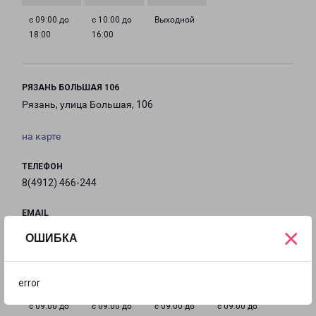
с 09:00 до
с 10:00 до
Выходной
18:00
16:00
РЯЗАНЬ БОЛЬШАЯ 106
Рязань, улица Большая, 106
на карте
ТЕЛЕФОН
8(4912) 466-244
EMAIL
×
ryazan@pecom.ru
ОШИБКА
ГРАФИК РАБОТЫ
error
с 09:00 до
с 09:00 до
с 09:00 до
с 09:00 до