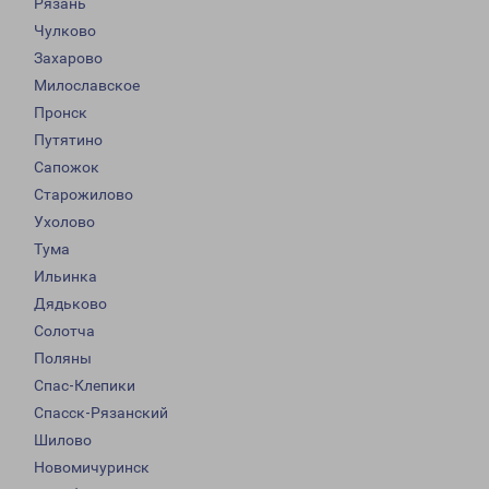
Рязань
Чулково
Захарово
Милославское
Пронск
Путятино
Сапожок
Старожилово
Ухолово
Тума
Ильинка
Дядьково
Солотча
Поляны
Спас-Клепики
Спасск-Рязанский
Шилово
Новомичуринск