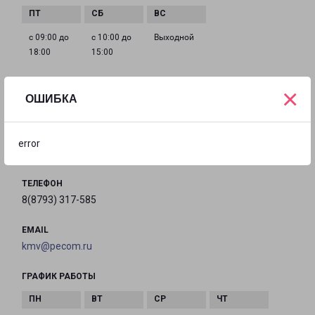
с 09:00 до
с 10:00 до
Выходной
18:00
15:00
×
ОШИБКА
ПЯТИГОРСК АДМИРАЛЬСКОГО 49
город Пятигорск, улица Адмиральского, 49
error
на карте
ТЕЛЕФОН
8(8793) 317-585
EMAIL
kmv@pecom.ru
ГРАФИК РАБОТЫ