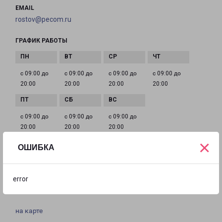
EMAIL
rostov@pecom.ru
ГРАФИК РАБОТЫ
с 09:00 до
с 09:00 до
с 09:00 до
с 09:00 до
20:00
20:00
20:00
20:00
с 09:00 до
с 09:00 до
с 09:00 до
20:00
20:00
20:00
×
ОШИБКА
РОСТОВ-НА-ДОНУ ДОБРОВОЛЬСКОГО З6/3
город Ростов-на-Дону, улица Добровольского, 36
error
корпус 3
на карте