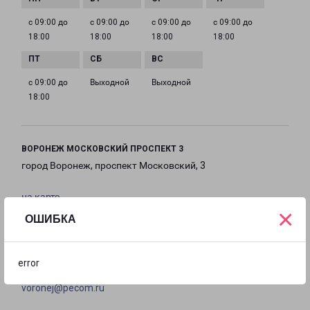
с 09:00 до
с 09:00 до
с 09:00 до
с 09:00 до
18:00
18:00
18:00
18:00
с 09:00 до
Выходной
Выходной
18:00
ВОРОНЕЖ МОСКОВСКИЙ ПРОСПЕКТ 3
город Воронеж, проспект Московский, 3
на карте
×
ОШИБКА
ТЕЛЕФОН
+7 (473) 205-91-00
error
EMAIL
voronej@pecom.ru