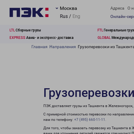
Москва
Адреса
О н
Rus /
Eng
Онлайн-се
LTL
Сборные грузы
FTL
Генеральные гру
EXPRESS
Авиа- и экспресс-доставка
GLOBAL
Международн
Главная
Направления
Грузоперевозки из Ташкент
Грузоперевозки
ПЭК доставляет грузы из Ташкента в Железногорск,
С примерной стоимостью перевозки по направлению
нам по телефону:
+7 (495) 660-11-11
.
Для того, чтобы заказать перевозку из Ташкента в 
вами для уточнения деталей свяжется специалист 