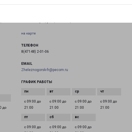
КУРСКАЯ ОБЛАСТЬ ЖЕЛЕЗНОГОРСК ЛЕНИНА 62
,
Железногорск, улица Ленина, 62
на карте
ТЕЛЕФОН
8(47148) 2-01-06
EMAIL
Zheleznogorsk-fr@pecom.ru
ГРАФИК РАБОТЫ
с 09:00 до
с 09:00 до
с 09:00 до
с 09:00 до
0 до
21:00
21:00
21:00
21:00
с 09:00 до
с 09:00 до
с 09:00 до