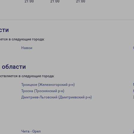
21:00
21:00
21:00
сти
ется в следующие города:
Навои
 области
ствляется в следующие города:
Троицкое (Железногорский р-н)
Тросна (Троснянский р-н)
Дмитриев-Льговский (Дмитриевский р-н)
Чита - Орел