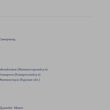
Самарканд
Михайловка (Железногорский р-н)
Комаричи (Комаричский р-н)
Железногорск (Курская обл.)
Душанбе - Миасс