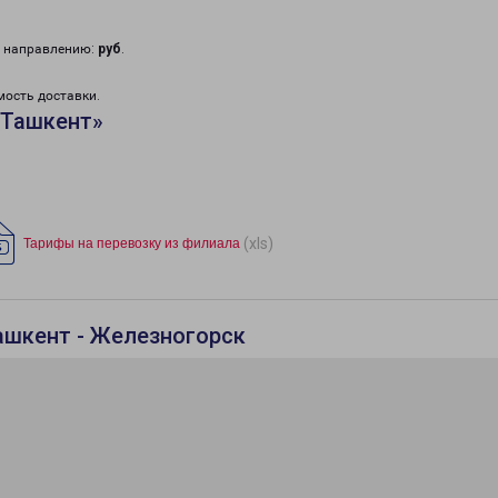
у направлению:
руб
.
мость доставки.
«Ташкент»
(xls)
Тарифы на перевозку из филиала
ашкент - Железногорск