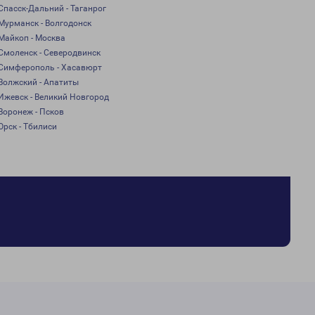
Спасск-Дальний - Таганрог
Мурманск - Волгодонск
Майкоп - Москва
Смоленск - Северодвинск
Симферополь - Хасавюрт
Волжский - Апатиты
Ижевск - Великий Новгород
Воронеж - Псков
Орск - Тбилиси