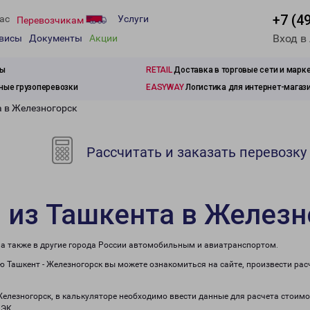
+7 (4
ас
Услуги
Перевозчикам
Вход в
рвисы
Документы
Акции
зы
RETAIL
Доставка в торговые сети и марк
ые грузоперевозки
EASYWAY
Логистика для интернет-магаз
а в Железногорск
Рассчитать и заказать перевозку
 из Ташкента в Железн
 а также в другие города России автомобильным и авиатранспортом.
 Ташкент - Железногорск вы можете ознакомиться на сайте, произвести ра
Железногорск, в калькуляторе необходимо ввести данные для расчета стоимо
ПЭК.