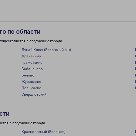
го по области
существляется в следующие города:
Дунай-Ключ (Беловский р-н)
Драченино
Грамотеино
Бабанаково
Белово
Журавлево
Полысаево
Свердловский
сти
яется в следующие города:
Краснолесный (Воронеж)