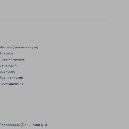
Мохово (Беловский р-н)
Красное
Новый Городок
Бачатский
Борисово
Крапивинский
Промышленная
Перелешино (Панинский р-н)