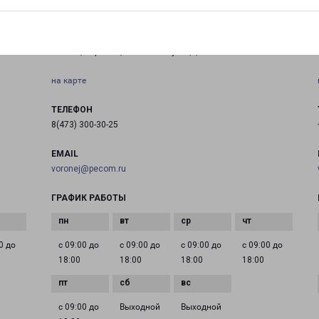
ВОРОНЕЖ СОЛНЕЧНАЯ
Россия, Воронеж, Солнечная улица, 10/6
на карте
ТЕЛЕФОН
8(473) 300-30-25
EMAIL
voronej@pecom.ru
ГРАФИК РАБОТЫ
0 до
с 09:00 до
с 09:00 до
с 09:00 до
с 09:00 до
18:00
18:00
18:00
18:00
с 09:00 до
Выходной
Выходной