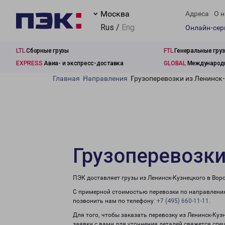
Москва
Адреса
О н
Rus /
Eng
Онлайн-се
LTL
Сборные грузы
FTL
Генеральные гру
EXPRESS
Авиа- и экспресс-доставка
GLOBAL
Международн
Главная
Направления
Грузоперевозки из Ленинск
Грузоперевозки
ПЭК доставляет грузы из Ленинск-Кузнецкого в Вор
С примерной стоимостью перевозки по направлению
позвонить нам по телефону:
+7 (495) 660-11-11
.
Для того, чтобы заказать перевозку из Ленинск-Ку
заявки с вами для уточнения деталей свяжется спе