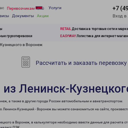
+7 (4
ас
Услуги
Перевозчикам
Вход в
рвисы
Документы
Акции
зы
RETAIL
Доставка в торговые сети и марк
ые грузоперевозки
EASYWAY
Логистика для интернет-магаз
-Кузнецкого в Воронеж
Рассчитать и заказать перевозку
 из Ленинск-Кузнецког
онеж, а также в другие города России автомобильным и авиатранспортом.
 Ленинск-Кузнецкий - Воронеж вы можете ознакомиться на сайте, произвес
знецкого в Воронеж, в калькуляторе необходимо ввести данные для расчета с
циалист ПЭК.