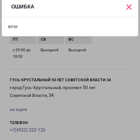
×
ГРАФИК РАБОТЫ
ОШИБКА
с 09:00 до
с 09:00 до
с 09:00 до
с 09:00 до
error
18:00
18:00
18:00
18:00
с 09:00 до
Выходной
Выходной
18:00
ГУСЬ-ХРУСТАЛЬНЫЙ 50 ЛЕТ СОВЕТСКОЙ ВЛАСТИ 34
город Гусь-Хрустальный, проспект 50 лет
Советской Власти, 34
на карте
ТЕЛЕФОН
+7(4922) 222-125