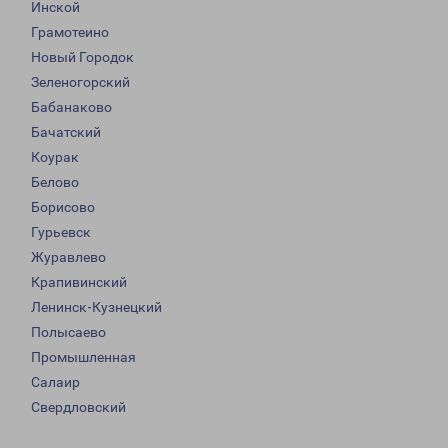
Инской
Грамотеино
Новый Городок
Зеленогорский
Бабанаково
Бачатский
Коурак
Белово
Борисово
Гурьевск
Журавлево
Крапивинский
Ленинск-Кузнецкий
Полысаево
Промышленная
Салаир
Свердловский