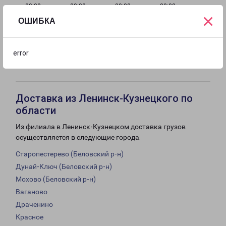
с 09:00 до
с 09:00 до
с 09:00 до
с 09:00 до
×
18:00
18:00
18:00
18:00
ОШИБКА
с 09:00 до
с 10:00 до
Выходной
error
18:00
16:00
Доставка из Ленинск-Кузнецкого по
области
Из филиала в Ленинск-Кузнецком доставка грузов
осуществляется в следующие города:
Старопестерево (Беловский р-н)
Дунай-Ключ (Беловский р-н)
Мохово (Беловский р-н)
Ваганово
Драченино
Красное