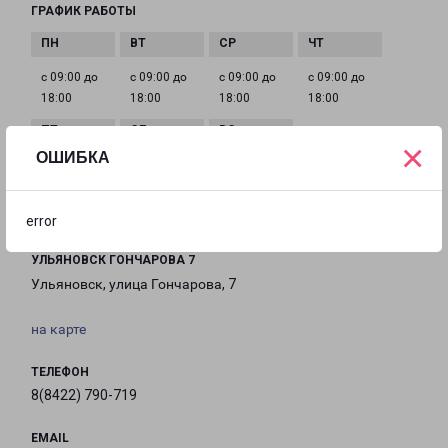
ГРАФИК РАБОТЫ
с 09:00 до
с 09:00 до
с 09:00 до
с 09:00 до
18:00
18:00
18:00
18:00
×
ОШИБКА
с 09:00 до
Выходной
Выходной
18:00
error
УЛЬЯНОВСК ГОНЧАРОВА 7
Ульяновск, улица Гончарова, 7
на карте
ТЕЛЕФОН
8(8422) 790-719
EMAIL