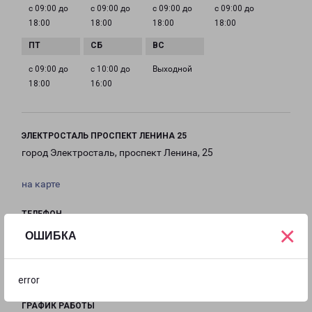
с 09:00 до
с 09:00 до
с 09:00 до
с 09:00 до
18:00
18:00
18:00
18:00
с 09:00 до
с 10:00 до
Выходной
18:00
16:00
ЭЛЕКТРОСТАЛЬ ПРОСПЕКТ ЛЕНИНА 25
город Электросталь, проспект Ленина, 25
на карте
ТЕЛЕФОН
×
8(499) 670-05-07
ОШИБКА
EMAIL
elektrostal@pecom.ru
error
ГРАФИК РАБОТЫ