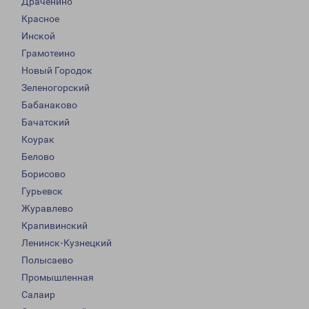
Драченино
Красное
Инской
Грамотеино
Новый Городок
Зеленогорский
Бабанаково
Бачатский
Коурак
Белово
Борисово
Гурьевск
Журавлево
Крапивинский
Ленинск-Кузнецкий
Полысаево
Промышленная
Салаир