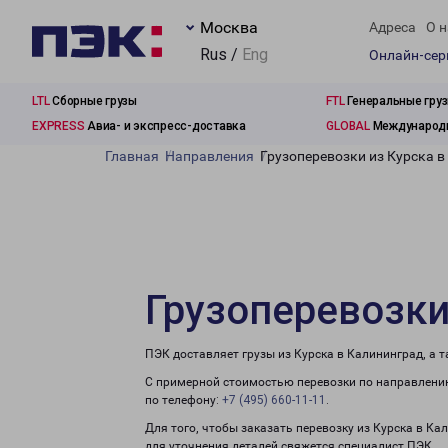
Москва
Адреса
О н
Rus /
Eng
Онлайн-се
LTL
Сборные грузы
FTL
Генеральные гру
EXPRESS
Авиа- и экспресс-доставка
GLOBAL
Международн
Главная
Направления
Грузоперевозки из Курска 
Грузоперевозки
ПЭК доставляет грузы из Курска в Калининград, а 
С примерной стоимостью перевозки по направлению
по телефону:
+7 (495) 660-11-11
.
Для того, чтобы заказать перевозку из Курска в Ка
для уточнения деталей свяжется специалист ПЭК.