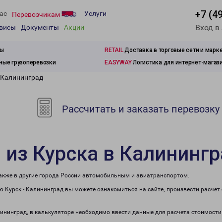
+7 (4
ас
Услуги
Перевозчикам
Вход в
рвисы
Документы
Акции
зы
RETAIL
Доставка в торговые сети и марк
ые грузоперевозки
EASYWAY
Логистика для интернет-магаз
в Калининград
Рассчитать и заказать перевозку
 из Курска в Калининг
также в другие города России автомобильным и авиатранспортом.
 Курск - Калининград вы можете ознакомиться на сайте, произвести расче
лининград, в калькуляторе необходимо ввести данные для расчета стоимости