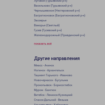
Луговое (Гурьевский р-н)
Васильково (Гурьевский р-н)
Чернышевское (Нестеровский р-н)
Багратионовск (Багратионовский р-н)
Заозерье
Взморье (Светлый)
Гусев (Гусевский р-н)
Железнодорожный (Правдинский р-н)
показать всё
Другие направления
Миасс - Ачинск
Ногинск - Архангельск
Ташкент Горького - Иваново
Новочеркасск - Бугульма
Прокопьевск - Борисоглебск
Муром - Бангкок
Витебск - Ленинск-Кузнецкий
Спасск-Дальний - Вязьма
Альметьевск - Хабаровск