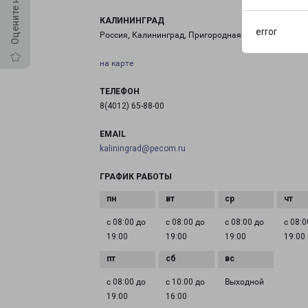
КАЛИНИНГРАД
error
Россия, Калининград, Пригородная улица, 20с3
на карте
ТЕЛЕФОН
8(4012) 65-88-00
EMAIL
kaliningrad@pecom.ru
ГРАФИК РАБОТЫ
с 08:00 до
с 08:00 до
с 08:00 до
с 08:0
19:00
19:00
19:00
19:00
с 08:00 до
с 10:00 до
Выходной
19:00
16:00