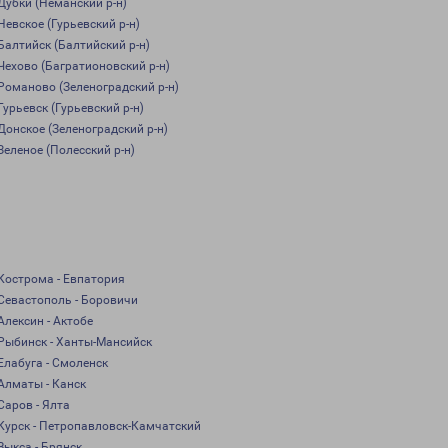
Дубки (Неманский р-н)
Невское (Гурьевский р-н)
Балтийск (Балтийский р-н)
Чехово (Багратионовский р-н)
Романово (Зеленоградский р-н)
Гурьевск (Гурьевский р-н)
Донское (Зеленоградский р-н)
Зеленое (Полесский р-н)
Кострома - Евпатория
Севастополь - Боровичи
Алексин - Актобе
Рыбинск - Ханты-Мансийск
Елабуга - Смоленск
Алматы - Канск
Саров - Ялта
Курск - Петропавловск-Камчатский
Выкса - Брянск