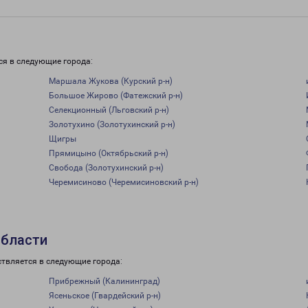
и
ся в следующие города:
Маршала Жукова (Курский р-н)
Большое Жирово (Фатежский р-н)
Селекционный (Льговский р-н)
Золотухино (Золотухинский р-н)
Щигры
Прямицыно (Октябрьский р-н)
Свобода (Золотухинский р-н)
Черемисиново (Черемисиновский р-н)
области
ствляется в следующие города:
Прибрежный (Калининград)
Ясеньское (Гвардейский р-н)