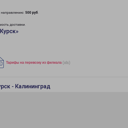
у направлению:
500 руб
.
мость доставки.
«Курск»
(xls)
Тарифы на перевозку из филиала
рск - Калининград