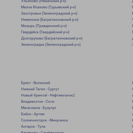
Ульяново (Неманский р-н)
Малое Исаково (Гурьевский р-н)
Заостровье (Зеленоградский р-н)
Нивенское (Багратионовский р-н)
Мозырь (Правдинский р-н)
Гвардейск (Гвардейский р-н)
Долгоруково (Багратионовский р-н)
Зеленоградск (Зеленоградский р-н)
Брест - Волжский
Нижний Тагил - Сургут
Новый Уренгой - Нефтеюганск2
Владивосток - Сочи
Махачкала - Бузулук
Бийск - Артем
Солнечногорск - Минусинск
Ангарск - Тула
Кемерово - Симферополь