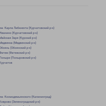
им. Карла Либкнехта (Курчатовский р-н)
Иванино (Курчатовский р-н)
Майская Заря (Курский р-н)
Медвенка (Медвенский р-н)
Обоянь (Обоянский р-н)
Фатеж (Фатежский р-н)
Поныри (Поныровский р-н)
Курчатов
им. Космодемьянского (Калининград)
Коврово (Зеленоградский р-н)