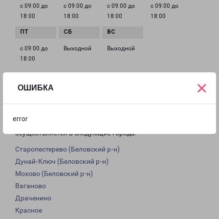
с 09:00 до
с 09:00 до
с 09:00 до
с 09:00 до
18:00
18:00
18:00
18:00
с 09:00 до
Выходной
Выходной
18:00
×
ОШИБКА
Доставка из Ленинск-Кузнецкого по
области
error
Из филиала в Ленинск-Кузнецком доставка грузов
осуществляется в следующие города:
Старопестерево (Беловский р-н)
Дунай-Ключ (Беловский р-н)
Мохово (Беловский р-н)
Ваганово
Драченино
Красное