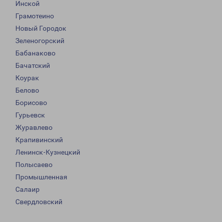
Инской
Грамотеино
Новый Городок
Зеленогорский
Бабанаково
Бачатский
Коурак
Белово
Борисово
Гурьевск
Журавлево
Крапивинский
Ленинск-Кузнецкий
Полысаево
Промышленная
Салаир
Свердловский