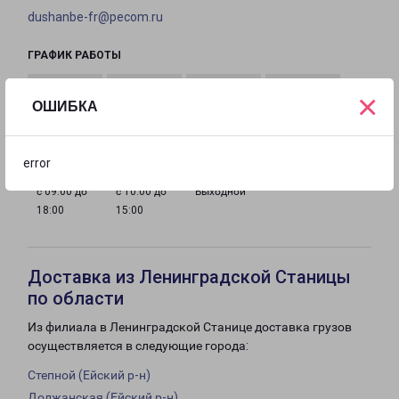
dushanbe-fr@pecom.ru
ГРАФИК РАБОТЫ
×
ОШИБКА
с 09:00 до
с 09:00 до
с 09:00 до
с 09:00 до
18:00
18:00
18:00
18:00
error
с 09:00 до
с 10:00 до
Выходной
18:00
15:00
Доставка из Ленинградской Станицы
по области
Из филиала в Ленинградской Станице доставка грузов
осуществляется в следующие города:
Степной (Ейский р-н)
Должанская (Ейский р-н)