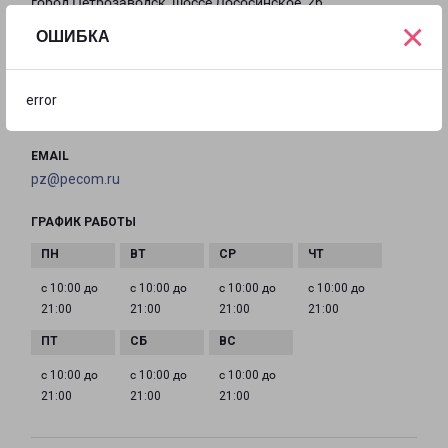
город Петрозаводск, шоссе Лососинское, 26
×
ОШИБКА
на карте
ТЕЛЕФОН
error
+7(8142) 599-499
EMAIL
pz@pecom.ru
ГРАФИК РАБОТЫ
с 10:00 до
с 10:00 до
с 10:00 до
с 10:00 до
21:00
21:00
21:00
21:00
с 10:00 до
с 10:00 до
с 10:00 до
21:00
21:00
21:00