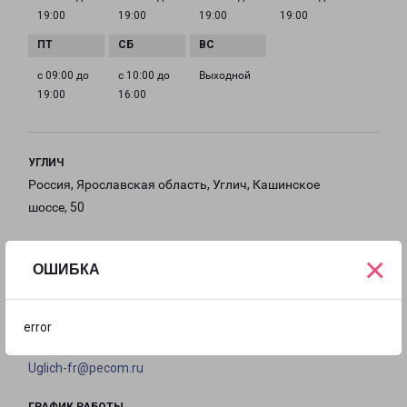
19:00
19:00
19:00
19:00
с 09:00 до
с 10:00 до
Выходной
19:00
16:00
УГЛИЧ
Россия, Ярославская область, Углич, Кашинское
шоссе, 50
на карте
×
ОШИБКА
ТЕЛЕФОН
+7(4852) 50-03-63
error
EMAIL
Uglich-fr@pecom.ru