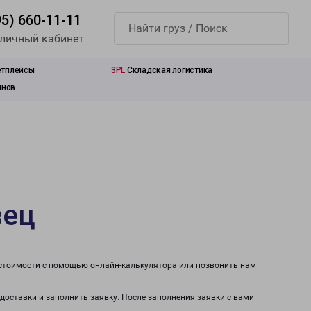
95) 660-11-11
 личный кабинет
етплейсы
3PL
Складская логистика
инов
вец
 стоимости с помощью онлайн-калькулятора или позвонить нам
 доставки и заполнить заявку. После заполнения заявки с вами