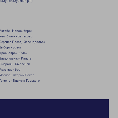
Кадуй (Кадуйский р-н)
Актобе - Новосибирск
Челябинск - Балаково
Сергиев Посад - Зеленодольск
Выборг - Брест
Красноярск - Омск
Владикавказ - Калуга
Сызрань - Смоленск
Арзамас - Бор
Москва - Старый Оскол
Гомель - Ташкент Горького