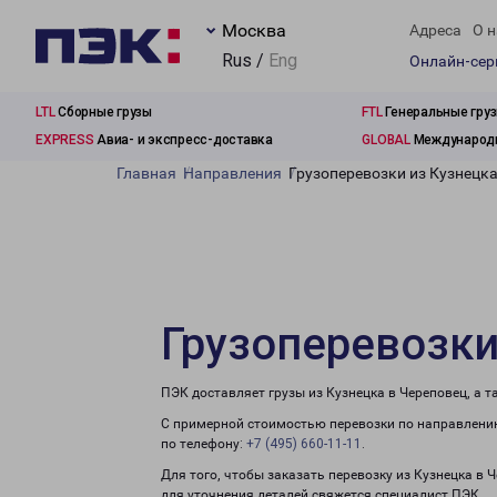
Москва
Адреса
О н
Rus /
Eng
Онлайн-се
LTL
Сборные грузы
FTL
Генеральные гру
EXPRESS
Авиа- и экспресс-доставка
GLOBAL
Международн
Главная
Направления
Грузоперевозки из Кузнецка
Грузоперевозки
ПЭК доставляет грузы из Кузнецка в Череповец, а 
С примерной стоимостью перевозки по направлению
по телефону:
+7 (495) 660-11-11
.
Для того, чтобы заказать перевозку из Кузнецка в 
для уточнения деталей свяжется специалист ПЭК.