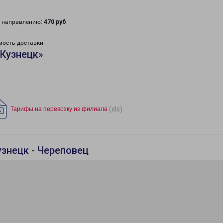
у направлению:
470 руб
.
мость доставки.
«Кузнецк»
(xls)
Тарифы на перевозку из филиала
узнецк - Череповец