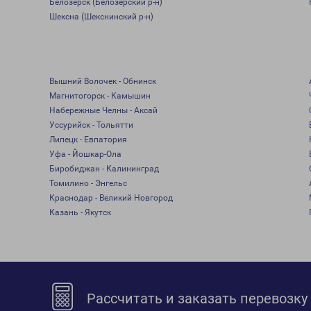
Белозерск (Белозерский р-н)
Шексна (Шекснинский р-н)
Вышний Волочек - Обнинск
Магнитогорск - Камышин
Набережные Челны - Аксай
Уссурийск - Тольятти
Липецк - Евпатория
Уфа - Йошкар-Ола
Биробиджан - Калининград
Томилино - Энгельс
Краснодар - Великий Новгород
Казань - Якутск
Рассчитать и заказать перевозку