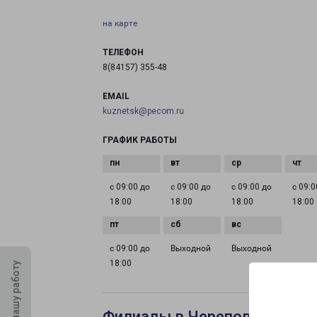
на карте
ТЕЛЕФОН
8(84157) 355-48
EMAIL
kuznetsk@pecom.ru
ГРАФИК РАБОТЫ
с 09:00 до
с 09:00 до
с 09:00 до
с 09:0
18:00
18:00
18:00
18:00
с 09:00 до
Выходной
Выходной
18:00
Оцените нашу работу
Филиалы в Череповце