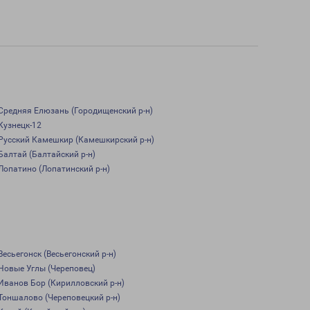
Средняя Елюзань (Городищенский р-н)
Кузнецк-12
Русский Камешкир (Камешкирский р-н)
Балтай (Балтайский р-н)
Лопатино (Лопатинский р-н)
Весьегонск (Весьегонский р-н)
Новые Углы (Череповец)
Иванов Бор (Кирилловский р-н)
Тоншалово (Череповецкий р-н)