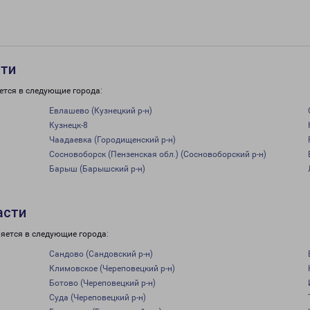
сти
ется в следующие города:
Евлашево (Кузнецкий р-н)
Кузнецк-8
Чаадаевка (Городищенский р-н)
Сосновоборск (Пензенская обл.) (Сосновоборский р-н)
Барыш (Барышский р-н)
асти
яется в следующие города:
Сандово (Сандовский р-н)
Климовское (Череповецкий р-н)
Ботово (Череповецкий р-н)
Суда (Череповецкий р-н)