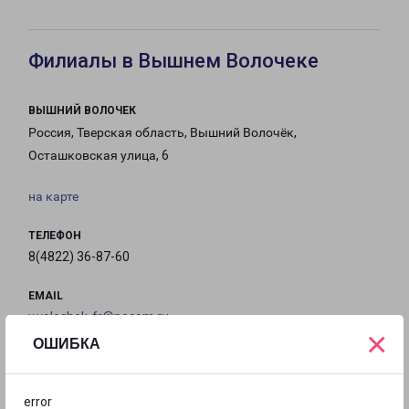
Филиалы в Вышнем Волочеке
ВЫШНИЙ ВОЛОЧЕК
Россия, Тверская область, Вышний Волочёк,
Осташковская улица, 6
на карте
ТЕЛЕФОН
8(4822) 36-87-60
EMAIL
v.volochek-fr@pecom.ru
×
ОШИБКА
ГРАФИК РАБОТЫ
error