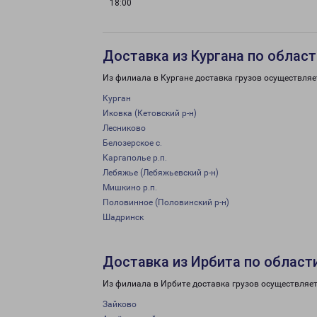
18:00
Доставка из Кургана по област
Из филиала в Кургане доставка грузов осуществляе
Курган
Иковка (Кетовский р-н)
Лесниково
Белозерское с.
Каргаполье р.п.
Лебяжье (Лебяжьевский р-н)
Мишкино р.п.
Половинное (Половинский р-н)
Шадринск
Доставка из Ирбита по област
Из филиала в Ирбите доставка грузов осуществляет
Зайково