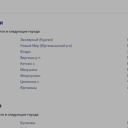
и
тся в следующие города:
Заозерный (Курган)
Новый Мир (Юргамышский р-н)
Юлдус
Варгаши р.п.
Кетово с.
Макушино
Мокроусово
Целинное с.
Юргамыш
и
ся в следующие города:
Буланаш