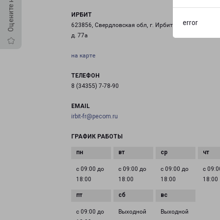
ИРБИТ
error
623856, Свердловская обл, г. Ирбит, ул. Пролетарск
д. 77а
на карте
ТЕЛЕФОН
8 (34355) 7-78-90
EMAIL
irbit-fr@pecom.ru
ГРАФИК РАБОТЫ
с 09:00 до
с 09:00 до
с 09:00 до
с 09:0
18:00
18:00
18:00
18:00
с 09:00 до
Выходной
Выходной