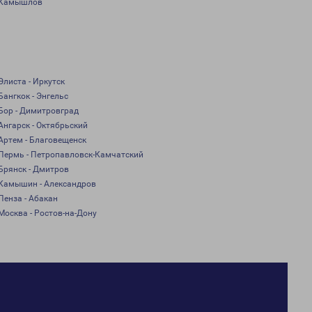
Камышлов
Элиста - Иркутск
Бангкок - Энгельс
Бор - Димитровград
Ангарск - Октябрьский
Артем - Благовещенск
Пермь - Петропавловск-Камчатский
Брянск - Дмитров
Камышин - Александров
Пенза - Абакан
Москва - Ростов-на-Дону