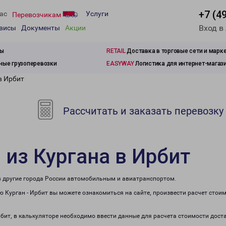
+7 (4
ас
Услуги
Перевозчикам
Вход в
рвисы
Документы
Акции
зы
RETAIL
Доставка в торговые сети и марк
ые грузоперевозки
EASYWAY
Логистика для интернет-магаз
в Ирбит
Рассчитать и заказать перевозку
 из Кургана в Ирбит
 в другие города России автомобильным и авиатранспортом.
 Курган - Ирбит вы можете ознакомиться на сайте, произвести расчет стои
рбит, в калькуляторе необходимо ввести данные для расчета стоимости дост