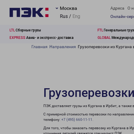
Москва
Адреса
О н
Rus /
Eng
Онлайн-се
LTL
Сборные грузы
FTL
Генеральные гру
EXPRESS
Авиа- и экспресс-доставка
GLOBAL
Международн
Главная
Направления
Грузоперевозки из Кургана 
Грузоперевозки
ПЭК доставляет грузы из Кургана в Ирбит, а также
С примерной стоимостью перевозки по направлению
телефону:
+7 (495) 660-11-11
.
Для того, чтобы заказать перевозку из Кургана в И
уточнения деталей свяжется специалист ПЭК.