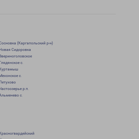
Сосновка (Каргапольский р-н)
Новая Сидоровка
Звериноголовское
Глядянское с.
Куртамыш
Мехонское с.
Петухово
Частоозерье р.п.
Альменево с.
Красногвардейский