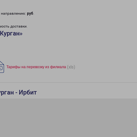
у направлению:
руб
.
мость доставки.
Курган»
(xls)
Тарифы на перевозку из филиала
рган - Ирбит