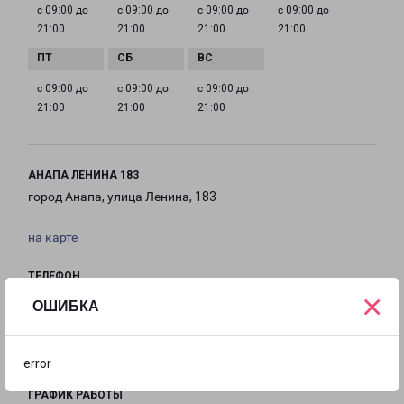
с 09:00 до
с 09:00 до
с 09:00 до
с 09:00 до
21:00
21:00
21:00
21:00
с 09:00 до
с 09:00 до
с 09:00 до
21:00
21:00
21:00
АНАПА ЛЕНИНА 183
город Анапа, улица Ленина, 183
на карте
ТЕЛЕФОН
×
8(86133) 7-05-03
ОШИБКА
EMAIL
Anapa-fr@pecom.ru
error
ГРАФИК РАБОТЫ