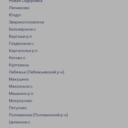
Новая Сидоровка
Лесниково
Юлдус
Звериноголовское
Белозерское с.
Варгаши р.п.
Глядянское с.
Каргаполье р.п.
Кетово с.
Куртамыш
Лебяжье (Лебяжьевский р-н)
Макушино
Мехонское с.
Мишкино р.п.
Мокроусово
Петухово
Половинное (Половинский р-н)
Целинное с.