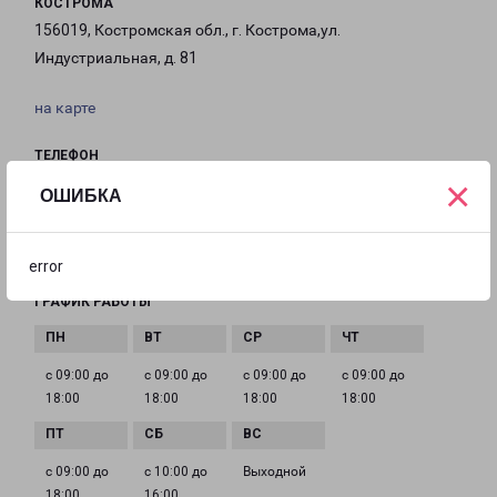
КОСТРОМА
156019, Костромская обл., г. Кострома,ул.
Индустриальная, д. 81
на карте
ТЕЛЕФОН
×
+7 (4942) 496-811
ОШИБКА
EMAIL
kostroma@pecom.ru
error
ГРАФИК РАБОТЫ
с 09:00 до
с 09:00 до
с 09:00 до
с 09:00 до
18:00
18:00
18:00
18:00
с 09:00 до
с 10:00 до
Выходной
18:00
16:00