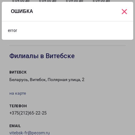
с 09:00 до
с 09:00 до
с 09:00 до
с 09:00 до
×
18:00
18:00
18:00
18:00
ОШИБКА
с 09:00 до
с 10:00 до
Выходной
error
18:00
16:00
Филиалы в Витебске
ВИТЕБСК
Беларусь, Витебск, Полярная улица, 2
на карте
ТЕЛЕФОН
+375(212)65-22-25
EMAIL
vitebsk-fr@pecom.ru