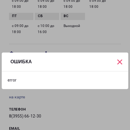
с 09:00 до
с 09:00 до
с 09:00 до
с 09:00 до
18:00
18:00
18:00
18:00
с 09:00 до
с 10:00 до
Выходной
18:00
16:00
Филиалы в Ангарске
×
ОШИБКА
АНГАРСК
Россия, Иркутская область, Ангарск, 215-й
error
квартал, 16
на карте
ТЕЛЕФОН
8(3955) 66-12-30
EMAIL