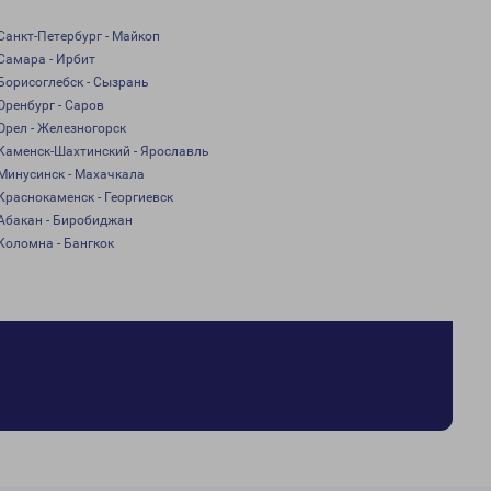
Санкт-Петербург - Майкоп
Самара - Ирбит
Борисоглебск - Сызрань
Оренбург - Саров
Орел - Железногорск
Каменск-Шахтинский - Ярославль
Минусинск - Махачкала
Краснокаменск - Георгиевск
Абакан - Биробиджан
Коломна - Бангкок