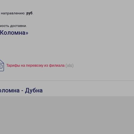
у направлению:
руб
.
мость доставки.
«Коломна»
(xls)
Тарифы на перевозку из филиала
оломна - Дубна