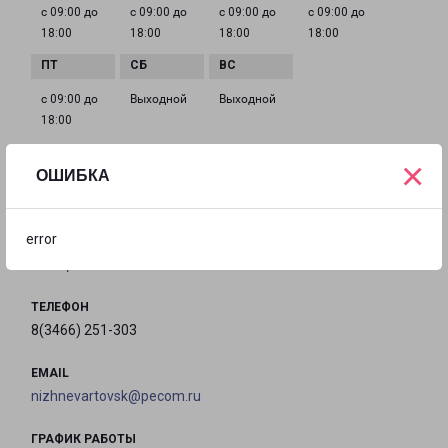
с 09:00 до
с 09:00 до
с 09:00 до
с 09:00 до
18:00
18:00
18:00
18:00
с 09:00 до
Выходной
Выходной
18:00
×
ОШИБКА
РАДУЖНЫЙ 5-Й МИКРОРАЙОН 27
город Радужный, микрорайон 5, 27
error
на карте
ТЕЛЕФОН
8(3466) 251-303
EMAIL
nizhnevartovsk@pecom.ru
ГРАФИК РАБОТЫ