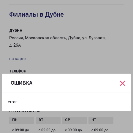
Филиалы в Дубне
ДУБНА
Россия, Московская область, Дубна, ул. Луговая,
д. 26А
на карте
ТЕЛЕФОН
8(496) 215-00-50
×
ОШИБКА
EMAIL
dubna-fr@pecom.ru
error
ГРАФИК РАБОТЫ
с 09:00 до
с 09:00 до
с 09:00 до
с 09:00 до