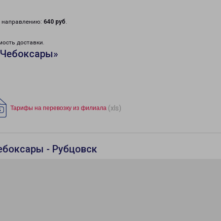
у направлению:
640 руб
.
мость доставки.
«Чебоксары»
(xls)
Тарифы на перевозку из филиала
ебоксары - Рубцовск