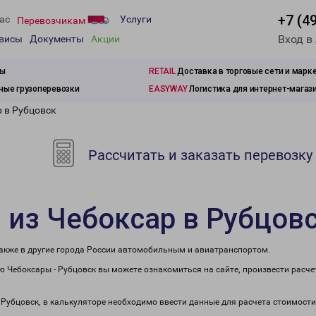
+7 (4
ас
Услуги
Перевозчикам
Вход в
рвисы
Документы
Акции
зы
RETAIL
Доставка в торговые сети и марк
ые грузоперевозки
EASYWAY
Логистика для интернет-магаз
р в Рубцовск
Рассчитать и заказать перевозку
 из Чебоксар в Рубцов
также в другие города России автомобильным и авиатранспортом.
 Чебоксары - Рубцовск вы можете ознакомиться на сайте, произвести расч
в Рубцовск, в калькуляторе необходимо ввести данные для расчета стоимости