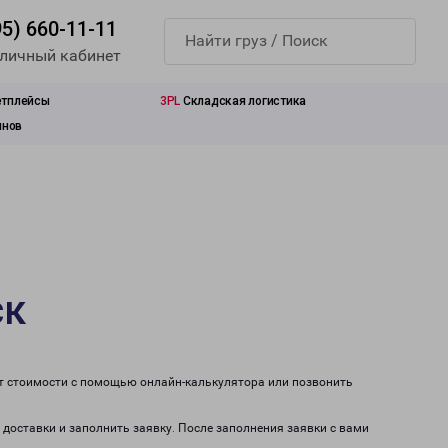
95) 660-11-11
 личный кабинет
етплейсы
3PL
Складская логистика
инов
ск
ет стоимости с помощью онлайн-калькулятора или позвонить
 доставки и заполнить заявку. После заполнения заявки с вами