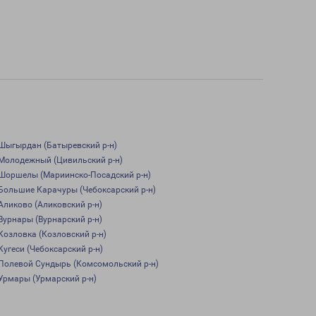
Шыгырдан (Батыревский р-н)
Молодежный (Цивильский р-н)
Шоршелы (Мариинско-Посадский р-н)
Большие Карачуры (Чебоксарский р-н)
Аликово (Аликовский р-н)
Вурнары (Вурнарский р-н)
Козловка (Козловский р-н)
Кугеси (Чебоксарский р-н)
Полевой Сундырь (Комсомольский р-н)
Урмары (Урмарский р-н)