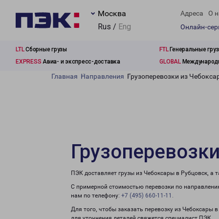
Москва
Адреса
О н
Rus /
Eng
Онлайн-се
LTL
Сборные грузы
FTL
Генеральные гру
EXPRESS
Авиа- и экспресс-доставка
GLOBAL
Международн
Главная
Направления
Грузоперевозки из Чебокса
Грузоперевозки
ПЭК доставляет грузы из Чебоксары в Рубцовск, а 
С примерной стоимостью перевозки по направлению
нам по телефону:
+7 (495) 660-11-11
.
Для того, чтобы заказать перевозку из Чебоксары 
для уточнения деталей свяжется специалист ПЭК.