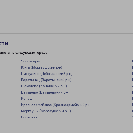
сти
ляется в следующие города:
Чебоксары
Юнга (Моргаушский р-н)
Пихтулино (Чебоксарский р-н)
Воротынец (Воротынский р-н)
Шакулово (Канашский р-н)
Батырево (Батыревский р-н)
Канаш
Красноармейское (Красноармейский р-н)
Моргауши (Моргаушский р-н)
Сосновка