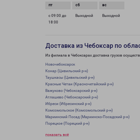
с 09:00 до
Выходной
Выходной
18:00
Доставка из Чебоксар по обла
Из филиала в Чебоксарах доставка грузов осуществ
Новочебоксарск
Конар (Цивильский р-н)
Таушкасы (Цивильский р-н)
Красные Четаи (Красночетайский р-н)
Важуково (Чебоксарский р-н)
Атлашево (Чебоксарский р-н)
Ибреси (Ибресинский р-н)
Комсомольское (Комсомольский р-н)
Мариинский Посад (Мариинско-Посадский р-н)
Порецкое (Порецкий р-н)
показать всё