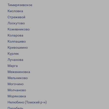
Тимирязевское
Кисловка
Стрежевой
Лоскутово
Кожевниково
Коларова
Колпашево
Кривошеино
Курлек
Лучанова
Марга
Межениновка
Мельниково
Могочино
Молчаново
Моряковка
Нелюбино (Томский р-н)
Парабель