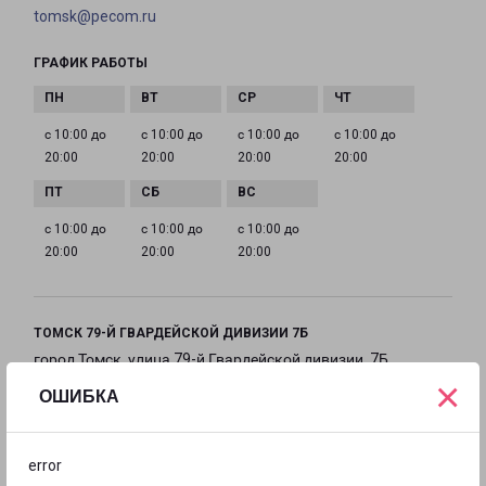
tomsk@pecom.ru
ГРАФИК РАБОТЫ
с 10:00 до
с 10:00 до
с 10:00 до
с 10:00 до
20:00
20:00
20:00
20:00
с 10:00 до
с 10:00 до
с 10:00 до
20:00
20:00
20:00
ТОМСК 79-Й ГВАРДЕЙСКОЙ ДИВИЗИИ 7Б
город Томск, улица 79-й Гвардейской дивизии, 7Б
×
ОШИБКА
на карте
ТЕЛЕФОН
error
+7(3822) 283-338