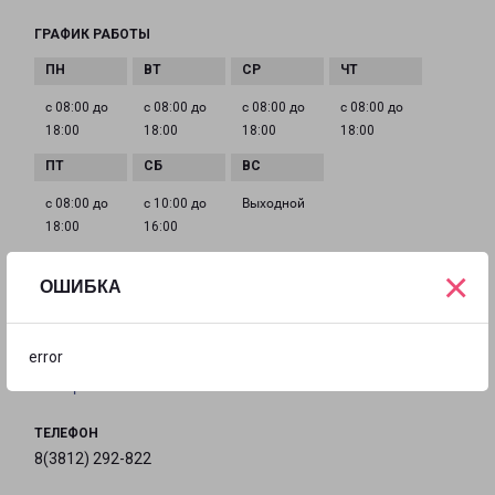
ГРАФИК РАБОТЫ
с 08:00 до
с 08:00 до
с 08:00 до
с 08:00 до
18:00
18:00
18:00
18:00
с 08:00 до
с 10:00 до
Выходной
18:00
16:00
×
ОШИБКА
ОМСК СТЕПАНЦА 3
город Омск, улица Степанца, 3
error
на карте
ТЕЛЕФОН
8(3812) 292-822