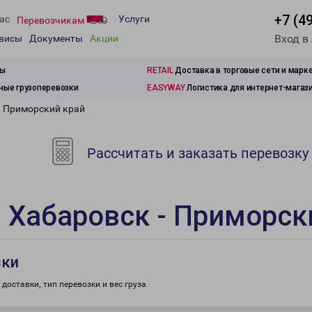
+7 (4
ас
Услуги
Перевозчикам
Вход в
рвисы
Документы
Акции
зы
RETAIL
Доставка в торговые сети и марк
ые грузоперевозки
EASYWAY
Логистика для интернет-магаз
- Приморский край
Рассчитать и заказать перевозку
 Хабаровск - Приморск
зки
доставки, тип перевозки и вес груза.