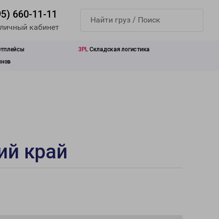
95) 660-11-11
 личный кабинет
етплейсы
3PL
Складская логистика
инов
ий край