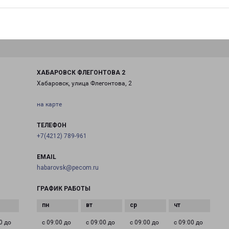
ХАБАРОВСК ФЛЕГОНТОВА 2
Хабаровск, улица Флегонтова, 2
на карте
ТЕЛЕФОН
+7(4212) 789-961
EMAIL
habarovsk@pecom.ru
ГРАФИК РАБОТЫ
0 до
с 09:00 до
с 09:00 до
с 09:00 до
с 09:00 до