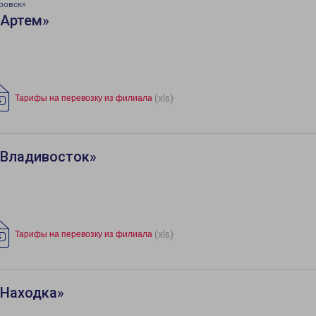
ровск»
«Артем»
(xls)
Тарифы на перевозку из филиала
«Владивосток»
(xls)
Тарифы на перевозку из филиала
«Находка»