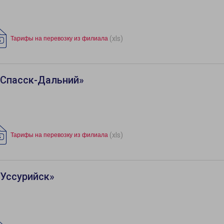
(xls)
Тарифы на перевозку из филиала
«Спасск-Дальний»
(xls)
Тарифы на перевозку из филиала
«Уссурийск»