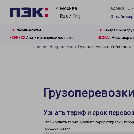
Москва
Адреса
О н
Rus /
Eng
Онлайн-се
LTL
Сборные грузы
FTL
Генеральные гру
EXPRESS
Авиа- и экспресс-доставка
GLOBAL
Международн
Главная
Направления
Грузоперевозки Хабаровск 
Грузоперевозки
Узнать тариф и срок перево
Чтобы узнать тариф, укажите город отправки, город 
Город отправки