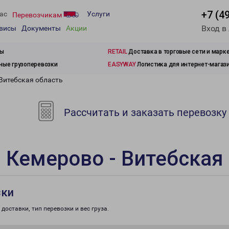
+7 (4
ас
Услуги
Перевозчикам
Вход в
рвисы
Документы
Акции
зы
RETAIL
Доставка в торговые сети и марк
ые грузоперевозки
EASYWAY
Логистика для интернет-магаз
 Витебская область
Рассчитать и заказать перевозку
 Кемерово - Витебская
зки
доставки, тип перевозки и вес груза.