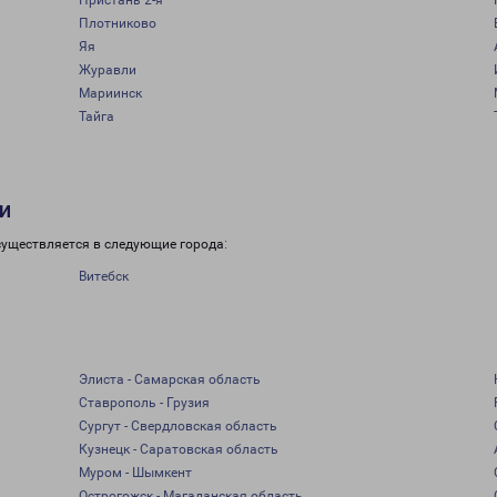
Пристань 2-я
Плотниково
Яя
Журавли
Мариинск
Тайга
и
существляется в следующие города:
Витебск
Элиста - Самарская область
Ставрополь - Грузия
Сургут - Свердловская область
Кузнецк - Саратовская область
Муром - Шымкент
Острогожск - Магаданская область