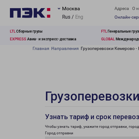
Москва
Адреса
О н
Rus /
Eng
Онлайн-се
LTL
Сборные грузы
FTL
Генеральные гру
EXPRESS
Авиа- и экспресс-доставка
GLOBAL
Международн
Главная
Направления
Грузоперевозки Кемерово -
Грузоперевозки
Узнать тариф и срок перево
Чтобы узнать тариф, укажите город отправки, город 
Город отправки