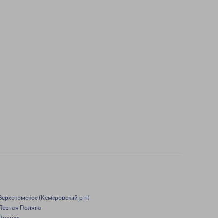
Верхотомское (Кемеровский р-н)
Лесная Поляна