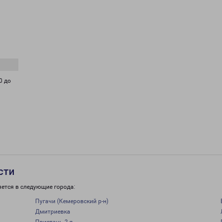
0 до
сти
яется в следующие города:
Пугачи (Кемеровский р-н)
Дмитриевка