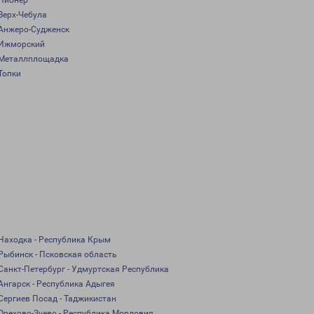
Пионер
Верх-Чебула
Анжеро-Судженск
Ижморский
Металлплощадка
Топки
Находка - Республика Крым
Рыбинск - Псковская область
Санкт-Петербург - Удмуртская Республика
Ангарск - Республика Адыгея
Сергиев Посад - Таджикистан
Орехово-Зуево - Республика Мордовия