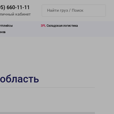
95) 660-11-11
 личный кабинет
етплейсы
3PL
Складская логистика
инов
 область