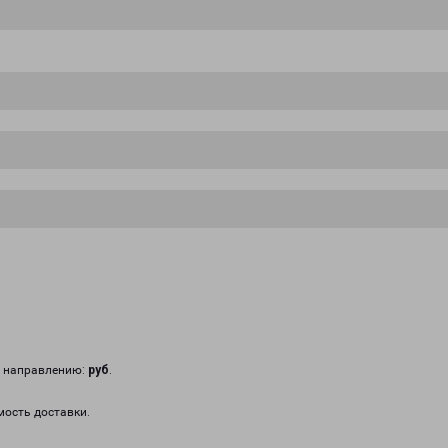
у направлению:
руб
.
мость доставки.