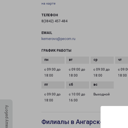
на карте
ТЕЛЕФОН
8(3842) 457-484
EMAIL
kemerovo@pecom.ru
ГРАФИК РАБОТЫ
с 09:00 до
с 09:00 до
с 09:00 до
с 09:0
18:00
18:00
18:00
18:00
с 09:00 до
с 10:00 до
Выходной
18:00
16:00
Оцените нашу работу
Филиалы в Ангарске