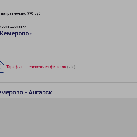
у направлению:
570 руб
.
мость доставки.
«Кемерово»
(xls)
Тарифы на перевозку из филиала
емерово - Ангарск