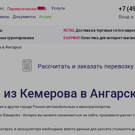
+7 (4
ас
Услуги
Перевозчикам
Вход в
рвисы
Документы
Акции
зы
RETAIL
Доставка в торговые сети и марк
ые грузоперевозки
EASYWAY
Логистика для интернет-магаз
 в Ангарск
Рассчитать и заказать перевозку
 из Кемерова в Ангарс
кже в другие города России автомобильным и авиатранспортом.
 Кемерово - Ангарск вы можете ознакомиться на сайте, произвести расчет
Ангарск, в калькуляторе необходимо ввести данные для расчета стоимости д