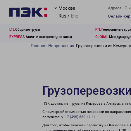
Москва
Адреса
О н
Rus /
Eng
Онлайн-се
LTL
Сборные грузы
FTL
Генеральные гру
EXPRESS
Авиа- и экспресс-доставка
GLOBAL
Международн
Главная
Направления
Грузоперевозки из Кемерова
Грузоперевозки
ПЭК доставляет грузы из Кемерова в Ангарск, а та
С примерной стоимостью перевозки по направлению
по телефону:
+7 (495) 660-11-11
.
Для того, чтобы заказать перевозку из Кемерова в 
для уточнения деталей свяжется специалист ПЭК.