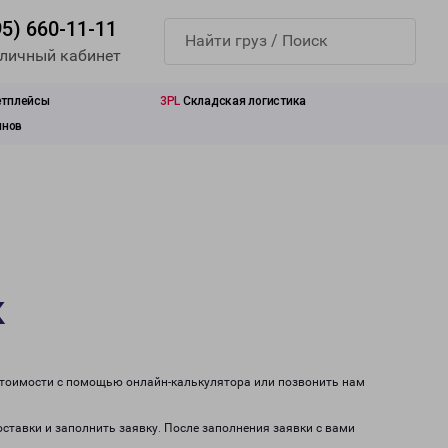
95) 660-11-11
 личный кабинет
етплейсы
3PL
Складская логистика
инов
к
 стоимости с помощью онлайн-калькулятора или позвонить нам
оставки и заполнить заявку. После заполнения заявки с вами