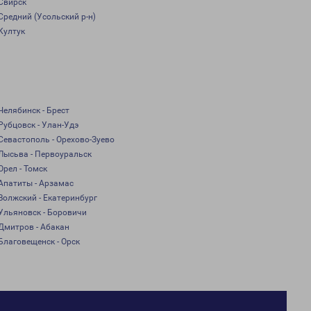
Свирск
Средний (Усольский р-н)
Култук
Челябинск - Брест
Рубцовск - Улан-Удэ
Севастополь - Орехово-Зуево
Лысьва - Первоуральск
Орел - Томск
Апатиты - Арзамас
Волжский - Екатеринбург
Ульяновск - Боровичи
Дмитров - Абакан
Благовещенск - Орск