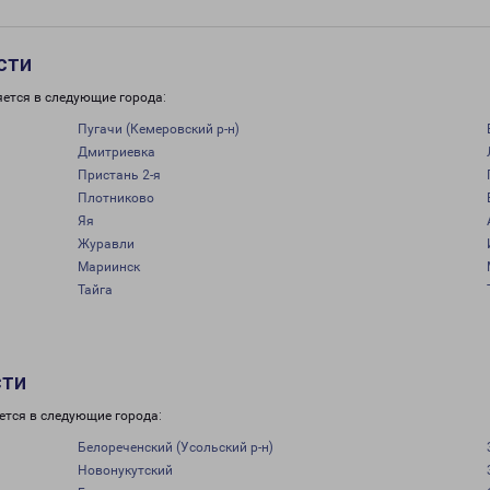
сти
яется в следующие города:
Пугачи (Кемеровский р-н)
Дмитриевка
Пристань 2-я
Плотниково
Яя
Журавли
Мариинск
Тайга
сти
ется в следующие города:
Белореченский (Усольский р-н)
Новонукутский