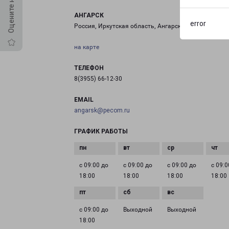
АНГАРСК
error
Россия, Иркутская область, Ангарск, 215-й квартал,
на карте
ТЕЛЕФОН
8(3955) 66-12-30
EMAIL
angarsk@pecom.ru
ГРАФИК РАБОТЫ
с 09:00 до
с 09:00 до
с 09:00 до
с 09:0
18:00
18:00
18:00
18:00
с 09:00 до
Выходной
Выходной
18:00