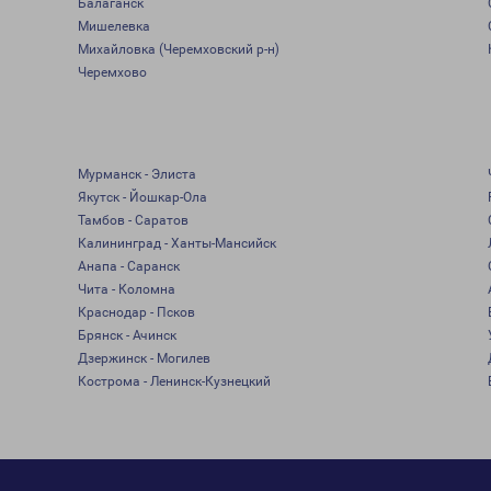
Балаганск
Мишелевка
Михайловка (Черемховский р-н)
Черемхово
Мурманск - Элиста
Якутск - Йошкар-Ола
Тамбов - Саратов
Калининград - Ханты-Мансийск
Анапа - Саранск
Чита - Коломна
Краснодар - Псков
Брянск - Ачинск
Дзержинск - Могилев
Кострома - Ленинск-Кузнецкий