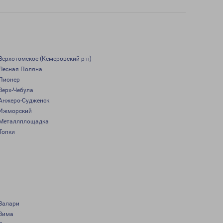
Верхотомское (Кемеровский р-н)
Лесная Поляна
Пионер
Верх-Чебула
Анжеро-Судженск
Ижморский
Металлплощадка
Топки
Залари
Зима