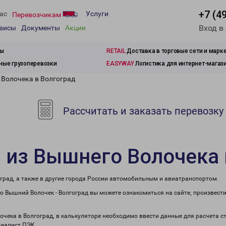
+7 (4
ас
Услуги
Перевозчикам
Вход в
рвисы
Документы
Акции
зы
RETAIL
Доставка в торговые сети и марк
ые грузоперевозки
EASYWAY
Логистика для интернет-магаз
 Волочека в Волгоград
Рассчитать и заказать перевозку
 из Вышнего Волочека 
град, а также в другие города России автомобильным и авиатранспортом.
 Вышний Волочек - Волгоград вы можете ознакомиться на сайте, произвест
лочека в Волгоград, в калькуляторе необходимо ввести данные для расчета с
циалист ПЭК.