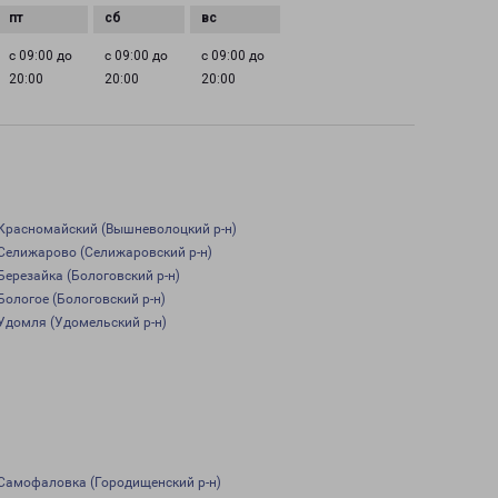
с 09:00 до
с 09:00 до
с 09:00 до
20:00
20:00
20:00
Красномайский (Вышневолоцкий р-н)
Селижарово (Селижаровский р-н)
Березайка (Бологовский р-н)
Бологое (Бологовский р-н)
Удомля (Удомельский р-н)
Самофаловка (Городищенский р-н)