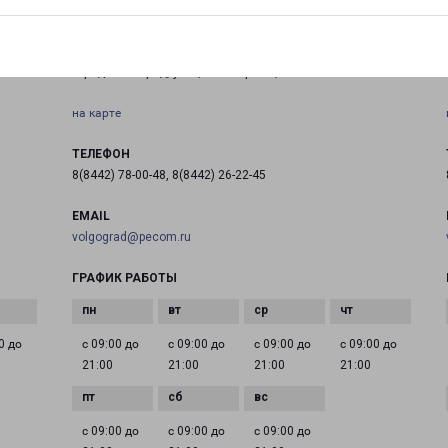
ВОЛГОГРАД 64-ОЙ АРМИИ 40
город Волгоград, улица 64-й Армии, 40
на карте
ТЕЛЕФОН
8(8442) 78-00-48, 8(8442) 26-22-45
EMAIL
volgograd@pecom.ru
ГРАФИК РАБОТЫ
0 до
с 09:00 до
с 09:00 до
с 09:00 до
с 09:00 до
21:00
21:00
21:00
21:00
с 09:00 до
с 09:00 до
с 09:00 до