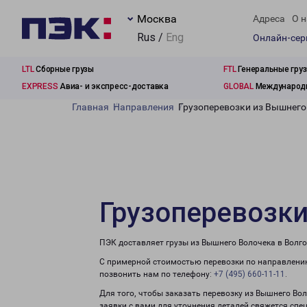
Москва
Адреса
О н
Rus /
Eng
Онлайн-се
LTL
Сборные грузы
FTL
Генеральные гру
EXPRESS
Авиа- и экспресс-доставка
GLOBAL
Международн
Главная
Направления
Грузоперевозки из Вышнего
Грузоперевозки
ПЭК доставляет грузы из Вышнего Волочека в Волго
С примерной стоимостью перевозки по направлению
позвонить нам по телефону:
+7 (495) 660-11-11
.
Для того, чтобы заказать перевозку из Вышнего Во
заявки с вами для уточнения деталей свяжется спе