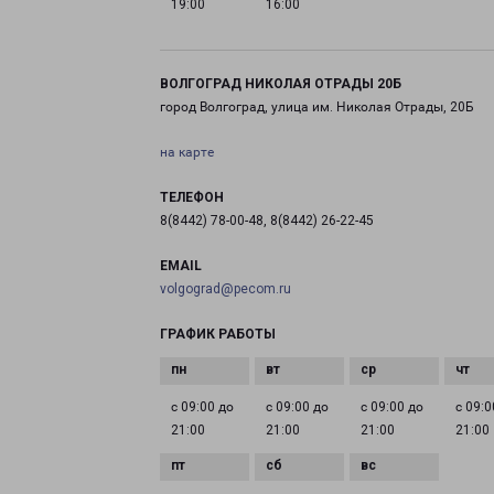
19:00
16:00
ВОЛГОГРАД НИКОЛАЯ ОТРАДЫ 20Б
город Волгоград, улица им. Николая Отрады, 20Б
на карте
ТЕЛЕФОН
8(8442) 78-00-48, 8(8442) 26-22-45
EMAIL
volgograd@pecom.ru
ГРАФИК РАБОТЫ
с 09:00 до
с 09:00 до
с 09:00 до
с 09:0
21:00
21:00
21:00
21:00