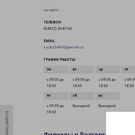
на карте
ТЕЛЕФОН
8(4822) 36-87-60
EMAIL
v.volochek-fr@pecom.ru
ГРАФИК РАБОТЫ
с 09:00 до
с 09:00 до
с 09:00 до
с 09:0
18:00
18:00
18:00
18:00
с 09:00 до
Выходной
Выходной
18:00
Оцените нашу работу
Филиалы в Волгограде