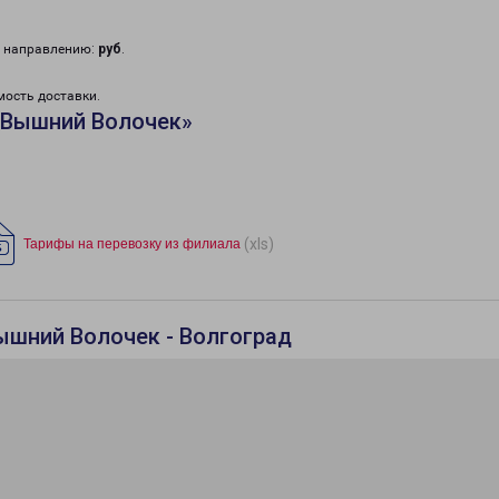
у направлению:
руб
.
мость доставки.
«Вышний Волочек»
(xls)
Тарифы на перевозку из филиала
ышний Волочек - Волгоград