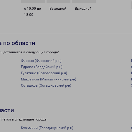
с 10:00 до
Выходной
Выходной
18:00
 по области
уществляется в следующие города:
Фирово (Фировский р-н)
Едрово (Валдайский р-н)
Гузятино (Бологовский р-н)
Максатиха (Максатихинский р-н)
Осташков (Осташковский р-н)
ласти
ляется в следующие города:
Кузьмичи (Городищенский р-н)