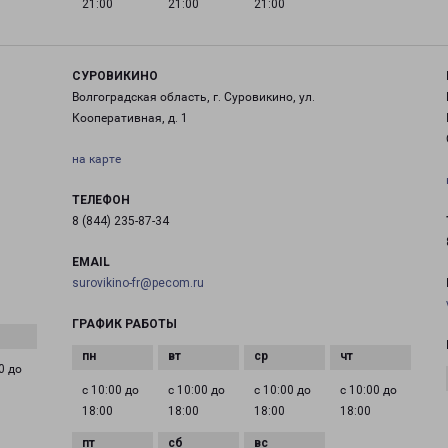
21:00
21:00
21:00
СУРОВИКИНО
Волгоградская область, г. Суровикино, ул.
Кооперативная, д. 1
на карте
ТЕЛЕФОН
8 (844) 235-87-34
EMAIL
surovikino-fr@pecom.ru
ГРАФИК РАБОТЫ
0 до
с 10:00 до
с 10:00 до
с 10:00 до
с 10:00 до
18:00
18:00
18:00
18:00