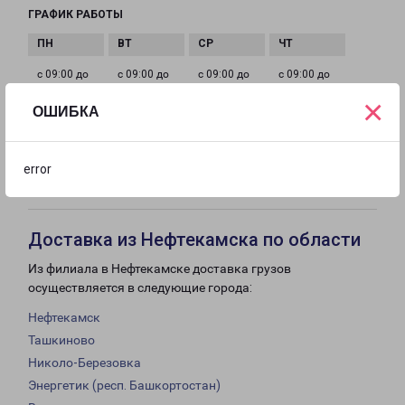
ГРАФИК РАБОТЫ
с 09:00 до
с 09:00 до
с 09:00 до
с 09:00 до
18:00
18:00
18:00
18:00
×
ОШИБКА
с 09:00 до
Выходной
Выходной
error
18:00
Доставка из Нефтекамска по области
Из филиала в Нефтекамске доставка грузов
осуществляется в следующие города:
Нефтекамск
Ташкиново
Николо-Березовка
Энергетик (респ. Башкортостан)