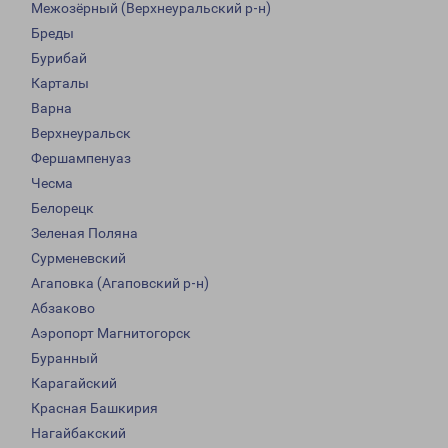
Межозёрный (Верхнеуральский р-н)
Бреды
Бурибай
Карталы
Варна
Верхнеуральск
Фершампенуаз
Чесма
Белорецк
Зеленая Поляна
Сурменевский
Агаповка (Агаповский р-н)
Абзаково
Аэропорт Магнитогорск
Буранный
Карагайский
Красная Башкирия
Нагайбакский