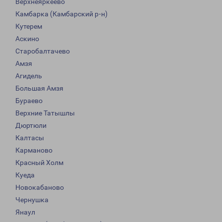
Верхнеяркеево
Камбарка (Камбарский р-н)
Кутерем
Аскино
Старобалтачево
Амзя
Агидель
Большая Амзя
Бураево
Верхние Татышлы
Дюртюли
Калтасы
Карманово
Красный Холм
Куеда
Новокабаново
Чернушка
Янаул