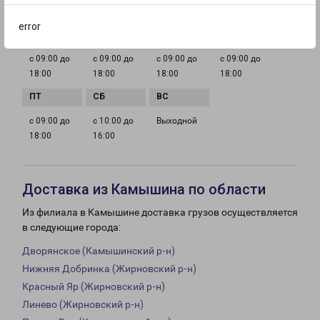
ГРАФИК РАБОТЫ
error
с 09:00 до
с 09:00 до
с 09:00 до
с 09:00 до
18:00
18:00
18:00
18:00
с 09:00 до
с 10:00 до
Выходной
18:00
16:00
Доставка из Камышина по области
Из филиала в Камышине доставка грузов осуществляется
в следующие города:
Дворянское (Камышинский р-н)
Нижняя Добринка (Жирновский р-н)
Красный Яр (Жирновский р-н)
Линево (Жирновский р-н)