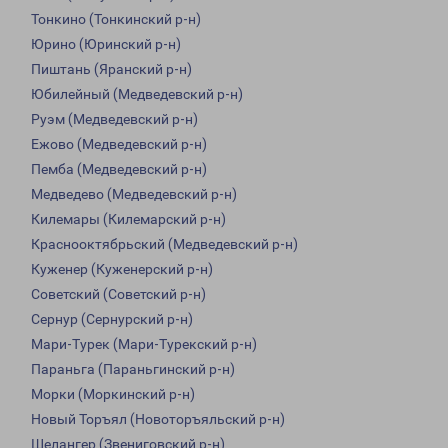
Тонкино (Тонкинский р-н)
Юрино (Юринский р-н)
Пиштань (Яранский р-н)
Юбилейный (Медведевский р-н)
Руэм (Медведевский р-н)
Ежово (Медведевский р-н)
Пемба (Медведевский р-н)
Медведево (Медведевский р-н)
Килемары (Килемарский р-н)
Краснооктябрьский (Медведевский р-н)
Куженер (Куженерский р-н)
Советский (Советский р-н)
Сернур (Сернурский р-н)
Мари-Турек (Мари-Турекский р-н)
Параньга (Параньгинский р-н)
Морки (Моркинский р-н)
Новый Торъял (Новоторъяльский р-н)
Шелангер (Звениговский р-н)