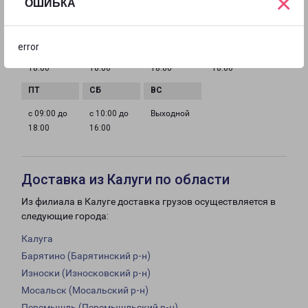
×
ОШИБКА
ГРАФИК РАБОТЫ
error
с 09:00 до
с 09:00 до
с 09:00 до
с 09:00 до
18:00
18:00
18:00
18:00
с 09:00 до
с 10:00 до
Выходной
18:00
16:00
Доставка из Калуги по области
Из филиала в Калуге доставка грузов осуществляется в
следующие города:
Калуга
Барятино (Барятинский р-н)
Износки (Износковский р-н)
Мосальск (Мосальский р-н)
Перемышль (Перемышльский р-н)