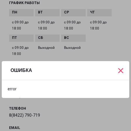
ГРАФИК РАБОТЫ
с 09:00 до
с 09:00 до
с 09:00 до
с 09:00 до
18:00
18:00
18:00
18:00
с 09:00 до
Выходной
Выходной
18:00
×
ОШИБКА
УЛЬЯНОВСК ГОНЧАРОВА 7
Ульяновск, улица Гончарова, 7
error
на карте
ТЕЛЕФОН
8(8422) 790-719
EMAIL