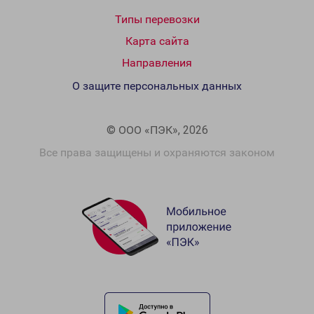
Типы перевозки
Карта сайта
Направления
О защите персональных данных
© ООО «ПЭК», 2026
Все права защищены и охраняются законом