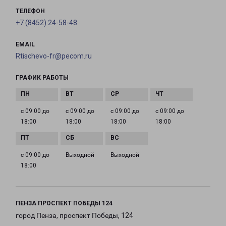
ТЕЛЕФОН
+7 (8452) 24-58-48
EMAIL
Rtischevo-fr@pecom.ru
ГРАФИК РАБОТЫ
с 09:00 до
с 09:00 до
с 09:00 до
с 09:00 до
18:00
18:00
18:00
18:00
с 09:00 до
Выходной
Выходной
18:00
ПЕНЗА ПРОСПЕКТ ПОБЕДЫ 124
город Пенза, проспект Победы, 124