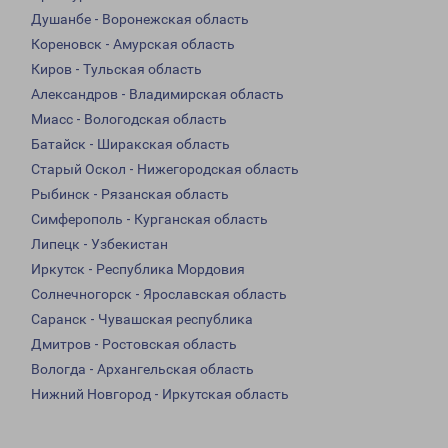
Душанбе - Воронежская область
Кореновск - Амурская область
Киров - Тульская область
Александров - Владимирская область
Миасс - Вологодская область
Батайск - Ширакская область
Старый Оскол - Нижегородская область
Рыбинск - Рязанская область
Симферополь - Курганская область
Липецк - Узбекистан
Иркутск - Республика Мордовия
Солнечногорск - Ярославская область
Саранск - Чувашская республика
Дмитров - Ростовская область
Вологда - Архангельская область
Нижний Новгород - Иркутская область