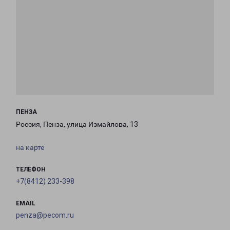
ПЕНЗА
Россия, Пенза, улица Измайлова, 13
на карте
ТЕЛЕФОН
+7(8412) 233-398
EMAIL
penza@pecom.ru