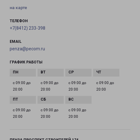
на карте
ТЕЛЕФОН
+7(8412) 233-398
EMAIL
penza@pecom.ru
ГРАФИК РАБОТЫ
с 09:00 до
с 09:00 до
с 09:00 до
с 09:00 до
20:00
20:00
20:00
20:00
с 09:00 до
с 09:00 до
с 09:00 до
20:00
20:00
20:00