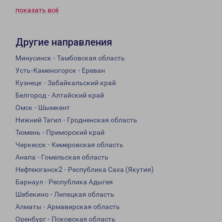
показать всё
Другие направления
Минусинск - Тамбовская область
Усть-Каменогорск - Ереван
Кузнецк - Забайкальский край
Белгород - Алтайский край
Омск - Шымкент
Нижний Тагил - Гродненская область
Тюмень - Приморский край
Черкесск - Кемеровская область
Анапа - Гомельская область
Нефтеюганск2 - Республика Саха (Якутия)
Барнаул - Республика Адыгея
Шебекино - Липецкая область
Алматы - Армавирская область
Оренбург - Псковская область