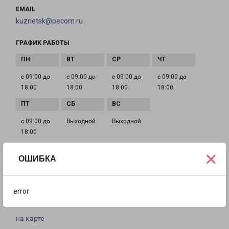
EMAIL
kuznetsk@pecom.ru
ГРАФИК РАБОТЫ
с 09:00 до
с 09:00 до
с 09:00 до
с 09:00 до
18:00
18:00
18:00
18:00
с 09:00 до
Выходной
Выходной
18:00
×
ОШИБКА
РТИЩЕВО
Саратовская область, г. Ртищево, ул. Советская, д.
error
70
на карте