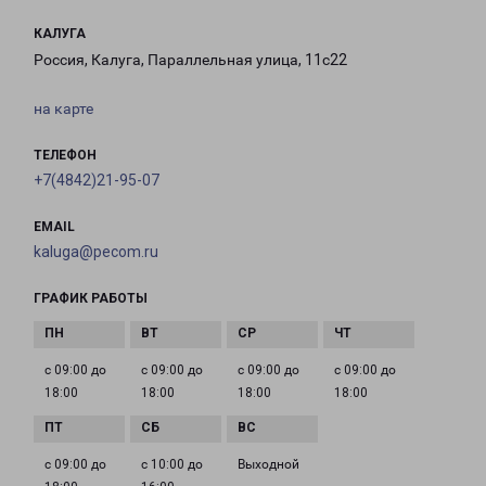
КАЛУГА
Россия, Калуга, Параллельная улица, 11с22
на карте
ТЕЛЕФОН
+7(4842)21-95-07
EMAIL
kaluga@pecom.ru
ГРАФИК РАБОТЫ
с 09:00 до
с 09:00 до
с 09:00 до
с 09:00 до
18:00
18:00
18:00
18:00
с 09:00 до
с 10:00 до
Выходной