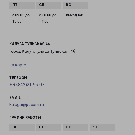
с 09:00 до
с 10:00 до
Выходной
18:00
14:00
КАЛУГА ТУЛЬСКАЯ 46
город Калуга, улица Тульская, 46
на карте
ТЕЛЕФОН
+7(4842)21-95-07
EMAIL
kaluga@pecom.ru
ГРАФИК РАБОТЫ