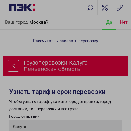
Главная
Направления
Грузоперевозки Калуга - Пензенская
Ваш город
Москва?
Да
Нет
область
Рассчитать и заказать перевозку
Грузоперевозки Калуга -
Пензенская область
Узнать тариф и срок перевозки
Чтобы узнать тариф, укажите город отправки, город
доставки, тип перевозки и вес груза.
Город отправки
Калуга