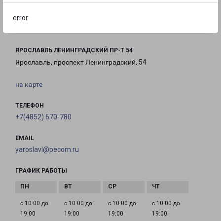
с 09:00 до
Выходной
Выходной
18:00
error
ЯРОСЛАВЛЬ ЛЕНИНГРАДСКИЙ ПР-Т 54
Ярославль, проспект Ленинградский, 54
на карте
ТЕЛЕФОН
+7(4852) 670-780
EMAIL
yaroslavl@pecom.ru
ГРАФИК РАБОТЫ
с 10:00 до
с 10:00 до
с 10:00 до
с 10:00 до
19:00
19:00
19:00
19:00