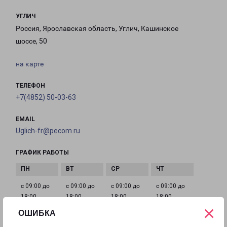
УГЛИЧ
Россия, Ярославская область, Углич, Кашинское
шоссе, 50
на карте
ТЕЛЕФОН
+7(4852) 50-03-63
EMAIL
Uglich-fr@pecom.ru
ГРАФИК РАБОТЫ
с 09:00 до
с 09:00 до
с 09:00 до
с 09:00 до
18:00
18:00
18:00
18:00
×
ОШИБКА