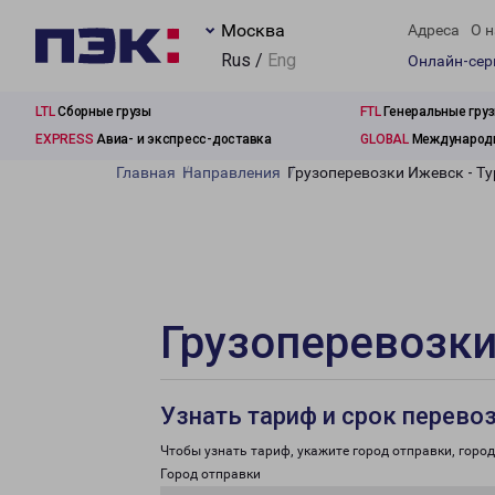
Москва
Адреса
О н
Rus /
Eng
Онлайн-се
LTL
Сборные грузы
FTL
Генеральные гру
EXPRESS
Авиа- и экспресс-доставка
GLOBAL
Международн
Главная
Направления
Грузоперевозки Ижевск - Т
Грузоперевозки
Узнать тариф и срок перево
Чтобы узнать тариф, укажите город отправки, город 
Город отправки