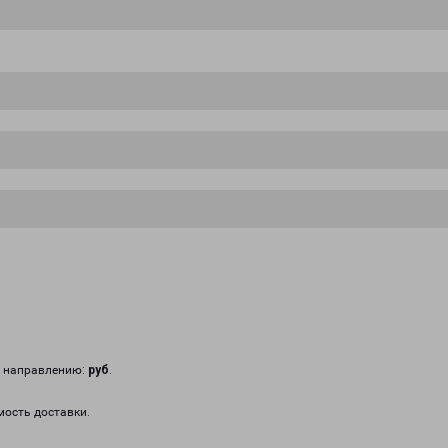
у направлению:
руб
.
мость доставки.