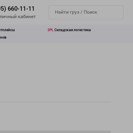
95) 660-11-11
 личный кабинет
етплейсы
3PL
Складская логистика
инов