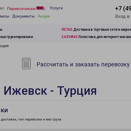
+7 (4
ас
Услуги
Перевозчикам
Вход в
рвисы
Документы
Акции
зы
RETAIL
Доставка в торговые сети и марк
ые грузоперевозки
EASYWAY
Логистика для интернет-магаз
урция
Рассчитать и заказать перевозку
 Ижевск - Турция
зки
доставки, тип перевозки и вес груза.