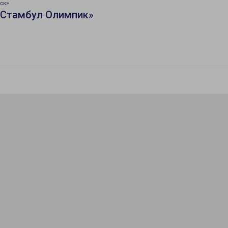
ск»
«Стамбул Олимпик»