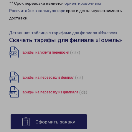
** Срок перевозки является
ориентировочным
Рассчитайте в калькуляторе
срок и детальную стоимость
доставки.
Детальная таблица с тарифами для филиала «Ижевск»
Скачать тарифы для филиала «Гомель»
(xlsx)
Тарифы на услуги перевозки
(xls)
Тарифы на перевозку в филиал
(xls)
Тарифы на перевозку из филиала
Оформить заявку