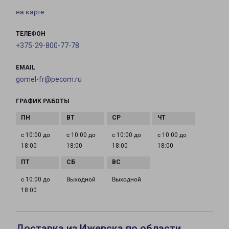
на карте
ТЕЛЕФОН
+375-29-800-77-78
EMAIL
gomel-fr@pecom.ru
ГРАФИК РАБОТЫ
с 10:00 до
с 10:00 до
с 10:00 до
с 10:00 до
18:00
18:00
18:00
18:00
с 10:00 до
Выходной
Выходной
18:00
Доставка из Ижевска по области