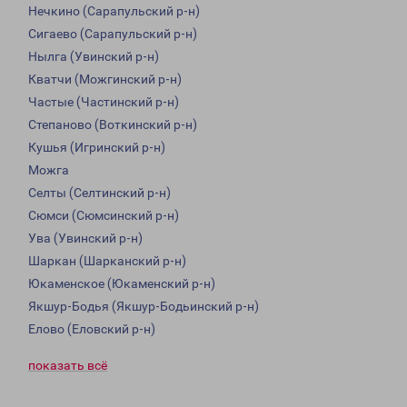
Нечкино (Сарапульский р-н)
Сигаево (Сарапульский р-н)
Нылга (Увинский р-н)
Кватчи (Можгинский р-н)
Частые (Частинский р-н)
Степаново (Воткинский р-н)
Кушья (Игринский р-н)
Можга
Селты (Селтинский р-н)
Сюмси (Сюмсинский р-н)
Ува (Увинский р-н)
Шаркан (Шарканский р-н)
Юкаменское (Юкаменский р-н)
Якшур-Бодья (Якшур-Бодьинский р-н)
Елово (Еловский р-н)
показать всё