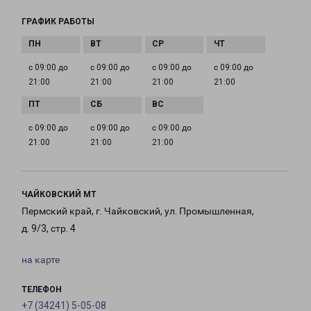
ГРАФИК РАБОТЫ
с 09:00 до
с 09:00 до
с 09:00 до
с 09:00 до
21:00
21:00
21:00
21:00
с 09:00 до
с 09:00 до
с 09:00 до
21:00
21:00
21:00
ЧАЙКОВСКИЙ МТ
Пермский край, г. Чайковский, ул. Промышленная,
д. 9/3, стр. 4
на карте
ТЕЛЕФОН
+7 (34241) 5-05-08