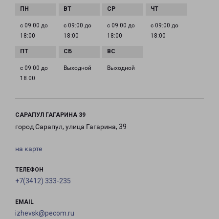
с 09:00 до
с 09:00 до
с 09:00 до
с 09:00 до
18:00
18:00
18:00
18:00
с 09:00 до
Выходной
Выходной
18:00
САРАПУЛ ГАГАРИНА 39
город Сарапул, улица Гагарина, 39
на карте
ТЕЛЕФОН
+7(3412) 333-235
EMAIL
izhevsk@pecom.ru