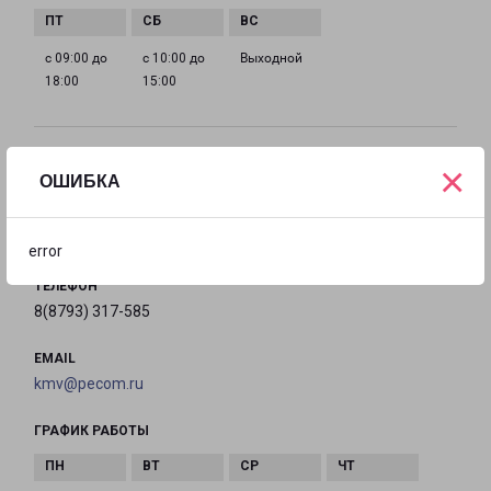
с 09:00 до
с 10:00 до
Выходной
18:00
15:00
ПЯТИГОРСК АДМИРАЛЬСКОГО 49
×
ОШИБКА
город Пятигорск, улица Адмиральского, 49
на карте
error
ТЕЛЕФОН
8(8793) 317-585
EMAIL
kmv@pecom.ru
ГРАФИК РАБОТЫ