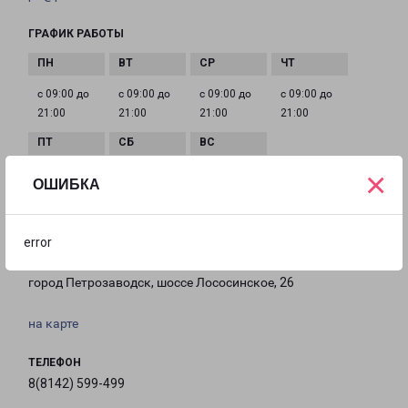
ГРАФИК РАБОТЫ
с 09:00 до
с 09:00 до
с 09:00 до
с 09:00 до
21:00
21:00
21:00
21:00
×
с 09:00 до
с 09:00 до
с 09:00 до
ОШИБКА
21:00
21:00
21:00
error
ПЕТРОЗАВОДСК ЛОСОСИНСКОЕ ШОССЕ 26
город Петрозаводск, шоссе Лососинское, 26
на карте
ТЕЛЕФОН
8(8142) 599-499