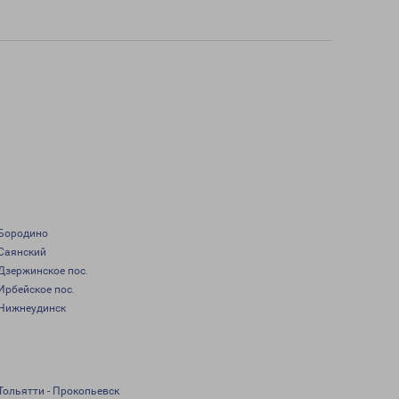
Бородино
Саянский
Дзержинское пос.
Ирбейское пос.
Нижнеудинск
Тольятти - Прокопьевск