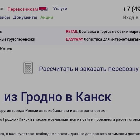
+7 (4
ас
Услуги
Перевозчикам
Вход в
рвисы
Документы
Акции
зы
RETAIL
Доставка в торговые сети и марк
ые грузоперевозки
EASYWAY
Логистика для интернет-магаз
 Канск
Рассчитать и заказать перевозку
 из Гродно в Канск
в другие города России автомобильным и авиатранспортом.
 Гродно - Канск вы можете ознакомиться на сайте, произвести расчет стои
нск, в калькуляторе необходимо ввести данные для расчета стоимости доста