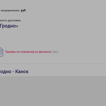
у направлению:
руб
.
мость доставки.
«Гродно»
(xls)
Тарифы на перевозку из филиала
одно - Канск