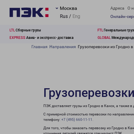
Москва
Адреса
О н
Rus /
Eng
Онлайн-се
LTL
Сборные грузы
FTL
Генеральные гру
EXPRESS
Авиа- и экспресс-доставка
GLOBAL
Международн
Главная
Направления
Грузоперевозки из Гродно в
Грузоперевозки
ПЭК доставляет грузы из Гродно в Канск, а также 
С примерной стоимостью перевозки по направлению
телефону:
+7 (495) 660-11-11
.
Для того, чтобы заказать перевозку из Гродно в Ка
уточнения деталей свяжется специалист ПЭК.