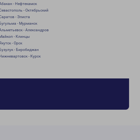
Абакан - Нефтекамск
Севастополь - Октябрьский
Саратов - Элиста
Бугульма - Мурманск
Альметьевск - Александров
Майкоп - Клинцы
Якутск - Орск
Бузулук - Биробиджан
Нижневартовск - Курск