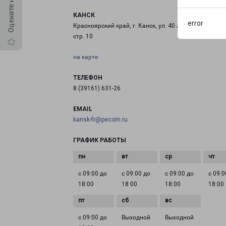
КАНСК
error
Красноярский край, г. Канск, ул. 40 лет Октября, д. 6
стр. 10
на карте
ТЕЛЕФОН
8 (39161) 631-26
EMAIL
kansk-fr@pecom.ru
ГРАФИК РАБОТЫ
с 09:00 до
с 09:00 до
с 09:00 до
с 09:0
18:00
18:00
18:00
18:00
с 09:00 до
Выходной
Выходной