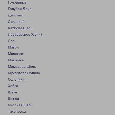
Головинка
Голубая Дача
Дагомыс
Дедеркой
Каткова Щель
Лазаревское (Сочи)
Лоо
Магри
Макопсе
Мамайка
Мамедова Щель
Мухортова Поляна
Солоники
Хобза
Шахе
Шепси
Якорная щель
Тихоновка