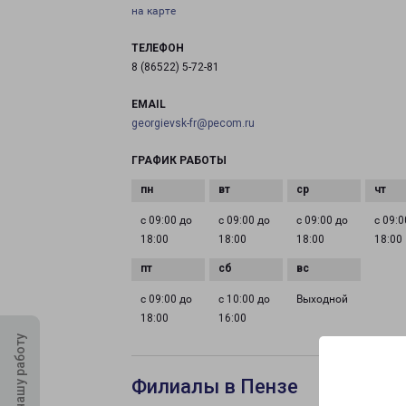
на карте
ТЕЛЕФОН
8 (86522) 5-72-81
EMAIL
georgievsk-fr@pecom.ru
ГРАФИК РАБОТЫ
с 09:00 до
с 09:00 до
с 09:00 до
с 09:0
18:00
18:00
18:00
18:00
с 09:00 до
с 10:00 до
Выходной
18:00
16:00
Оцените нашу работу
Филиалы в Пензе