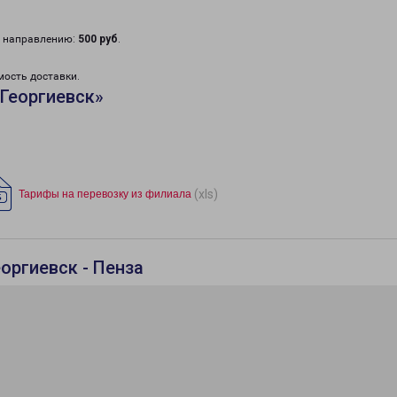
у направлению:
500 руб
.
мость доставки.
Георгиевск»
(xls)
Тарифы на перевозку из филиала
оргиевск - Пенза