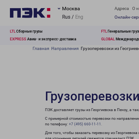
Москва
Адреса
О н
Rus /
Eng
Онлайн-се
LTL
Сборные грузы
FTL
Генеральные гру
EXPRESS
Авиа- и экспресс-доставка
GLOBAL
Международн
Главная
Направления
Грузоперевозки из Геогриев
Грузоперевозки
ПЭК доставляет грузы из Георгиевска в Пензу, а т
С примерной стоимостью перевозки по направлению
по телефону:
+7 (495) 660-11-11
.
Для того, чтобы заказать перевозку из Георгиевска
для уточнения деталей свяжется специалист ПЭК.