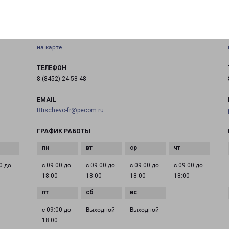
РТИЩЕВО
Саратовская область, г. Ртищево, ул. Советская, д. 70
на карте
ТЕЛЕФОН
8 (8452) 24-58-48
EMAIL
Rtischevo-fr@pecom.ru
ГРАФИК РАБОТЫ
0 до
с 09:00 до
с 09:00 до
с 09:00 до
с 09:00 до
18:00
18:00
18:00
18:00
с 09:00 до
Выходной
Выходной
18:00