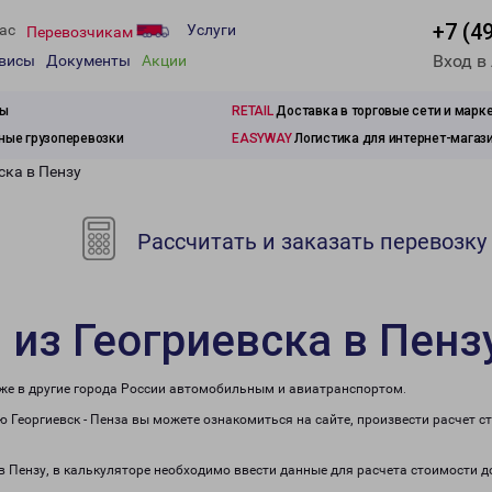
+7 (4
ас
Услуги
Перевозчикам
Вход в
рвисы
Документы
Акции
зы
RETAIL
Доставка в торговые сети и марк
ые грузоперевозки
EASYWAY
Логистика для интернет-магаз
ска в Пензу
Рассчитать и заказать перевозку
 из Геогриевска в Пенз
акже в другие города России автомобильным и авиатранспортом.
 Георгиевск - Пенза вы можете ознакомиться на сайте, произвести расчет 
 в Пензу, в калькуляторе необходимо ввести данные для расчета стоимости д