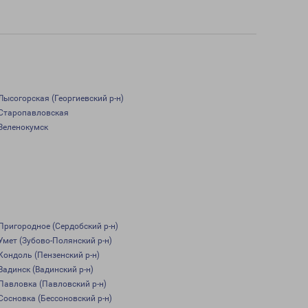
Лысогорская (Георгиевский р-н)
Старопавловская
Зеленокумск
Пригородное (Сердобский р-н)
Умет (Зубово-Полянский р-н)
Кондоль (Пензенский р-н)
Вадинск (Вадинский р-н)
Павловка (Павловский р-н)
Сосновка (Бессоновский р-н)