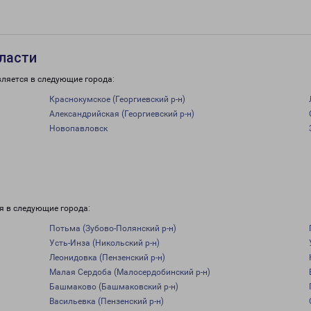
бласти
вляется в следующие города:
Краснокумское (Георгиевский р-н)
Александрийская (Георгиевский р-н)
Новопавловск
я в следующие города:
Потьма (Зубово-Полянский р-н)
Усть-Инза (Никольский р-н)
Леонидовка (Пензенский р-н)
Малая Сердоба (Малосердобинский р-н)
Башмаково (Башмаковский р-н)
Васильевка (Пензенский р-н)