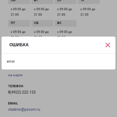
с 09:00 до
с 09:00 до
с 09:00 до
с 09:00 до
21:00
21:00
21:00
21:00
с 09:00 до
с 09:00 до
с 09:00 до
21:00
21:00
21:00
×
ОШИБКА
ВЛАДИМИР ДОБРОСЕЛЬСКАЯ 171Б
error
город Владимир, улица Добросельская, 171Б
на карте
ТЕЛЕФОН
8(4922) 222-125
EMAIL
vladimir@pecom.ru