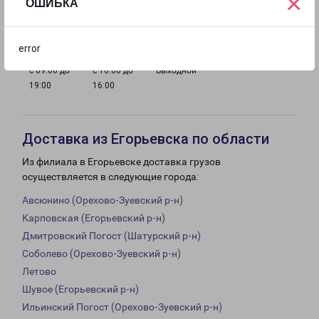
×
ОШИБКА
с 09:00 до
с 09:00 до
с 09:00 до
с 09:00 до
19:00
19:00
19:00
19:00
error
с 09:00 до
с 10:00 до
Выходной
19:00
16:00
Доставка из Егорьевска по области
Из филиала в Егорьевске доставка грузов
осуществляется в следующие города:
Авсюнино (Орехово-Зуевский р-н)
Карповская (Егорьевский р-н)
Дмитровский Погост (Шатурский р-н)
Соболево (Орехово-Зуевский р-н)
Летово
Шувое (Егорьевский р-н)
Ильинский Погост (Орехово-Зуевский р-н)